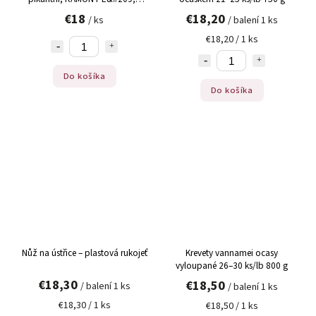
SILVER, 110 g
€18
€18,20
/ ks
/ balení 1 ks
€18,20 / 1 ks
Do košíka
Do košíka
Nůž na ústřice – plastová rukojeť
Krevety vannamei ocasy
vyloupané 26–30 ks/lb 800 g
€18,30
€18,50
/ balení 1 ks
/ balení 1 ks
€18,30 / 1 ks
€18,50 / 1 ks