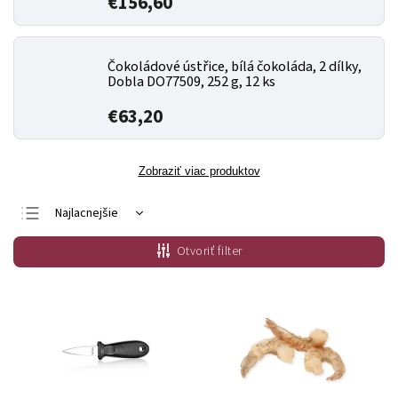
€156,60
Čokoládové ústřice, bílá čokoláda, 2 dílky,
Dobla DO77509, 252 g, 12 ks
€63,20
Zobraziť viac produktov
Najlacnejšie
Najdrahšie
Otvoriť filter
Najpredávanejšie
Abecedne