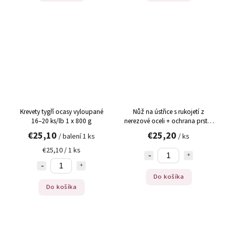
Krevety tygří ocasy vyloupané
Nůž na ústřice s rukojetí z
16–20 ks/lb 1 x 800 g
nerezové oceli + ochrana prstů,
krátké ostří, 18 cm dlouhý, ks
€25,10
€25,20
/ balení 1 ks
/ ks
€25,10 / 1 ks
Do košíka
Do košíka