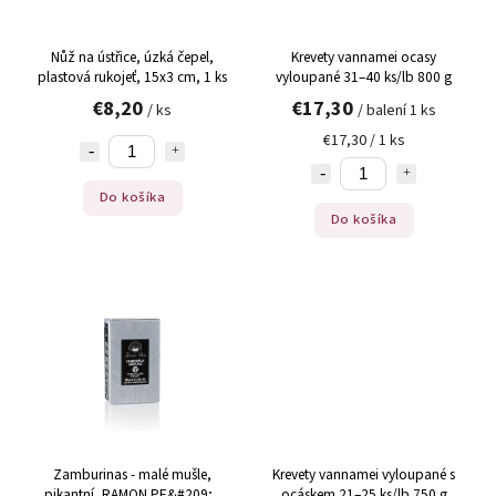
Nůž na ústřice, úzká čepel,
Krevety vannamei ocasy
plastová rukojeť, 15x3 cm, 1 ks
vyloupané 31–40 ks/lb 800 g
€8,20
€17,30
/ ks
/ balení 1 ks
€17,30 / 1 ks
Do košíka
Do košíka
Zamburinas - malé mušle,
Krevety vannamei vyloupané s
pikantní, RAMON PE&#209;A
ocáskem 21–25 ks/lb 750 g