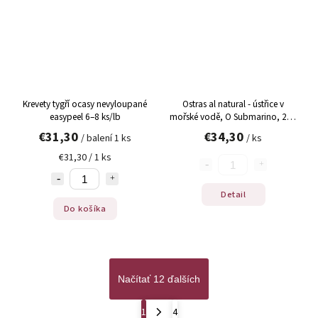
Krevety tygří ocasy nevyloupané
Ostras al natural - ústřice v
easypeel 6–8 ks/lb
mořské vodě, O Submarino, 266
g
€31,30
€34,30
/ balení 1 ks
/ ks
€31,30 / 1 ks
Detail
Do košíka
Načítať 12 ďalších
1
4