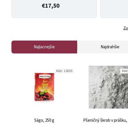
€17,50
Zo
Najlacnejšie
Najdrahšie
Kód:
12655
Kód
Ságo, 250 g
Pšeničný škrob v prášku, 