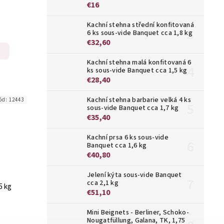
€16
Kachní stehna střední konfitovaná
6 ks sous-vide Banquet cca 1,8 kg
€32,60
Kachní stehna malá konfitovaná 6
ks sous-vide Banquet cca 1,5 kg
€28,40
Kachní stehna barbarie velká 4 ks
ód:
12443
sous-vide Banquet cca 1,7 kg
€35,40
Kachní prsa 6 ks sous-vide
Banquet cca 1,6 kg
€40,80
Jelení kýta sous-vide Banquet
cca 2,1 kg
5 kg
€51,10
Mini Beignets - Berliner, Schoko-
Nougatfüllung, Galana, TK, 1,75