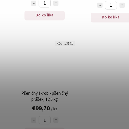
Do košíka
Do košíka
Kód:
13541
Pšeničný škrob - pšeničný
prášek, 12,5 kg
€99,70
/ ks