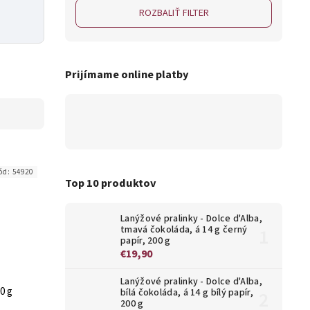
ROZBALIŤ FILTER
Prijímame online platby
ód:
54920
Top 10 produktov
Lanýžové pralinky - Dolce d'Alba,
tmavá čokoláda, á 14 g černý
papír, 200 g
€19,90
Lanýžové pralinky - Dolce d'Alba,
0 g
bílá čokoláda, á 14 g bílý papír,
200 g