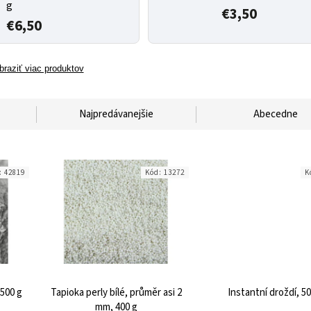
g
€3,50
€6,50
braziť viac produktov
Najpredávanejšie
Abecedne
:
42819
Kód:
13272
K
500 g
Tapioka perly bílé, průměr asi 2
Instantní droždí, 50
mm, 400 g