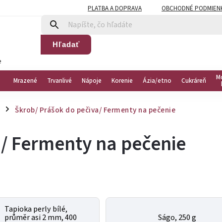
PLATBA A DOPRAVA
OBCHODNÉ PODMIEN
Hľadať
e
M
Mrazené
Trvanlivé
Nápoje
Korenie
Ázia/etno
Cukráreň
Škrob/ Prášok do pečiva/ Fermenty na pečenie
/
a/ Fermenty na pečenie
Tapioka perly bílé,
průměr asi 2 mm, 400
Ságo, 250 g