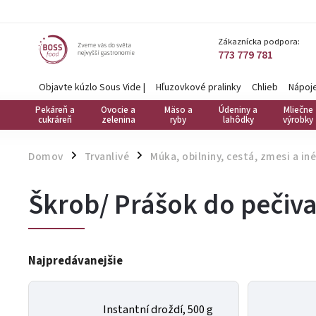
Zákaznícka podpora:
773 779 781
Objavte kúzlo Sous Vide
|
Hľuzovkové pralinky
Chlieb
Nápoj
Pekáreň a
Ovocie a
Mäso a
Údeniny a
Mliečne
cukráreň
zelenina
ryby
lahôdky
výrobky
Domov
Trvanlivé
Múka, obilniny, cestá, zmesi a iné
/
/
Škrob/ Prášok do pečiv
Najpredávanejšie
Instantní droždí, 500 g