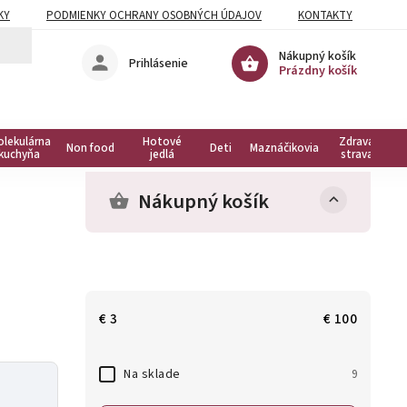
KY
PODMIENKY OCHRANY OSOBNÝCH ÚDAJOV
KONTAKTY
Nákupný košík
Prihlásenie
Prázdny košík
olekulárna
Hotové
Zdravá
Non food
Deti
Maznáčikovia
kuchyňa
jedlá
strava
Nákupný košík
€
3
€
100
Na sklade
9