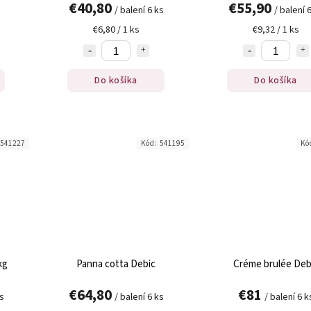
€40,80
€55,90
/ balení 6 ks
/ balení 
€6,80 / 1 ks
€9,32 / 1 ks
Do košíka
Do košíka
541227
Kód:
541195
Kó
kg
Panna cotta Debic
Créme brulée Deb
€64,80
€81
ks
/ balení 6 ks
/ balení 6 k