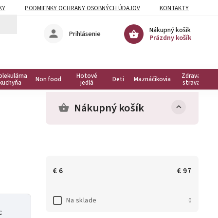
KY
PODMIENKY OCHRANY OSOBNÝCH ÚDAJOV
KONTAKTY
Nákupný košík
Prihlásenie
Prázdny košík
olekulárna
Hotové
Zdravá
Non food
Deti
Maznáčikovia
kuchyňa
jedlá
strava
Nákupný košík
€
6
€
97
Na sklade
0
c