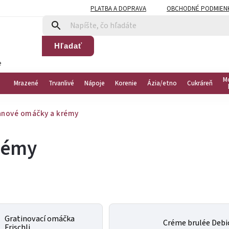
PLATBA A DOPRAVA
OBCHODNÉ PODMIEN
Hľadať
e
M
Mrazené
Trvanlivé
Nápoje
Korenie
Ázia/etno
Cukráreň
nové omáčky a krémy
rémy
Gratinovací omáčka
Créme brulée Debi
Frischli