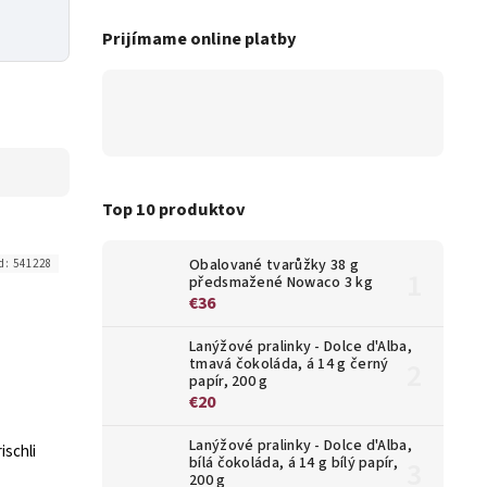
Prijímame online platby
Top 10 produktov
Obalované tvarůžky 38 g
d:
541228
předsmažené Nowaco 3 kg
€36
Lanýžové pralinky - Dolce d'Alba,
tmavá čokoláda, á 14 g černý
papír, 200 g
€20
Lanýžové pralinky - Dolce d'Alba,
ischli
bílá čokoláda, á 14 g bílý papír,
200 g