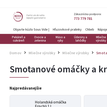
Zákaznícka podpora:
773 779 781
Objavte kúzlo Sous Vide
|
Hľuzovkové pralinky
Chlieb
Nápoj
Pekáreň a
Ovocie a
Mäso a
Údeniny a
Mliečne
cukráreň
zelenina
ryby
lahôdky
výrobky
Domov
Mliečne výrobky
Mliečne výrobky
Smota
/
/
/
Smotanové omáčky a k
Najpredávanejšie
Holandská omáčka
Frischli 1 l