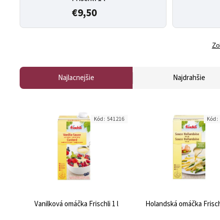
€9,50
Zo
Najlacnejšie
Najdrahšie
Kód:
541216
Kód:
Vanilková omáčka Frischli 1 l
Holandská omáčka Frischl