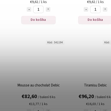
€9,62 / 1 ks
€9,62 / 1 ks
Do košíka
Do košíka
Kód:
541194
Kód:
Mousse au chocholat Debic
Tiramisu Debic
€82,60
€96,20
/ balení 6 ks
/ balení 6 
€13,77 / 1 ks
€16,03 / 1 ks