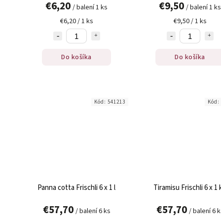
€6,20
€9,50
/ balení 1 ks
/ balení 1 ks
€6,20 / 1 ks
€9,50 / 1 ks
Do košíka
Do košíka
Kód:
541213
Kód:
Panna cotta Frischli 6 x 1 l
Tiramisu Frischli 6 x 1 
€57,70
€57,70
/ balení 6 ks
/ balení 6 