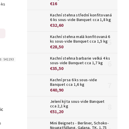
€16
6 ks
Kachní stehna střední konfitovaná
6 ks sous-vide Banquet cca 1,8 kg
€32,60
Kachní stehna malá konfitovaná 6
ks sous-vide Banquet cca 1,5 kg
€28,50
Kachní stehna barbarie velká 4 ks
d:
541193
sous-vide Banquet cca 1,7 kg
€35,50
Kachní prsa 6 ks sous-vide
Banquet cca 1,6 kg
€40,90
Jelení kýta sous-vide Banquet
cca 2,1 kg
ic
€51,20
s
Mini Beignets - Berliner, Schoko-
Nougatfüllung, Galana, TK, 1,75