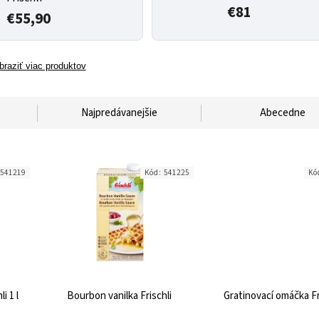
€81
€55,90
braziť viac produktov
Najpredávanejšie
Abecedne
541219
Kód:
541225
Kó
i 1 l
Bourbon vanilka Frischli
Gratinovací omáčka Fr