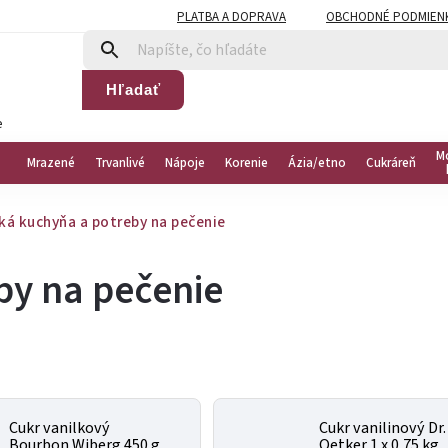
PLATBA A DOPRAVA
OBCHODNÉ PODMIEN
Hľadať
e
M
Mrazené
Trvanlivé
Nápoje
Korenie
Ázia/etno
Cukráreň
ká kuchyňa a potreby na pečenie
by na pečenie
Cukr vanilkový
Cukr vanilinový Dr.
Bourbon Wiberg 450 g
Oetker 1 x 0,75 kg