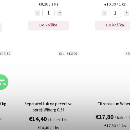
€8,20 / 1 ks
€10,30 / 1 ks
Do košíka
Do košíka
642152
Kód:
643309
Kó
0,60
1 %
5 kg
Separační tuk na pečení ve
Citronia sun Wibe
spreji Wiberg 0,5 l
€17,80
€14,40
kg
/ balení 
/ balení 1 ks
€17,80 / 1 ks
€14,40 / 1 ks