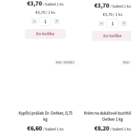
€3,70
€3,70
/ balení 1 ks
/ balení 1 ks
€3,70 / 1 ks
€3,70 / 1 ks
Do košíka
Do košíka
Kód:
642063
Kód:
Kypřící prášek Dr. Oetker, 0,75
Krém na dukátové buchtič
kg
Oetker 1 kg
€6,60
€8,20
/ balení 1 ks
/ balení 1 ks