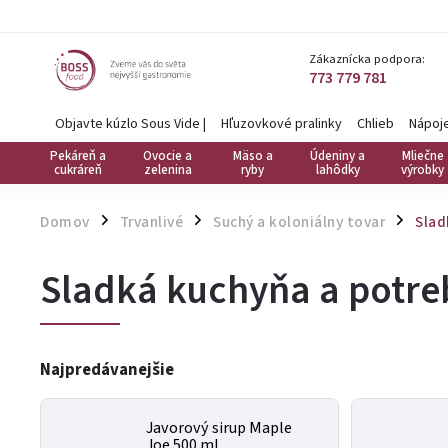
Zákaznícka podpora:
773 779 781
Objavte kúzlo Sous Vide
|
Hľuzovkové pralinky
Chlieb
Nápoj
Pekáreň a
Ovocie a
Mäso a
Údeniny a
Mliečne
cukráreň
zelenina
ryby
lahôdky
výrobky
Domov
Trvanlivé
Suchý a koloniálny tovar
Slad
/
/
/
Sladká kuchyňa a potre
Najpredávanejšie
Javorový sirup Maple
Joe 500 ml