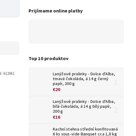
Prijímame online platby
Top 10 produktov
Lanýžové pralinky - Dolce d'Alba,
d:
612981
tmavá čokoláda, á 14 g černý
papír, 200 g
€20
Lanýžové pralinky - Dolce d'Alba,
bílá čokoláda, á 14 g bílý papír,
200 g
€16
Kachní stehna střední konfitovaná
6 ks sous-vide Banquet cca 1,8 kg