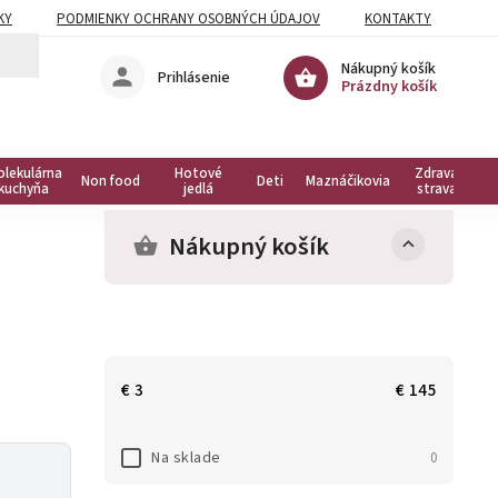
KY
PODMIENKY OCHRANY OSOBNÝCH ÚDAJOV
KONTAKTY
Nákupný košík
Prihlásenie
Prázdny košík
olekulárna
Hotové
Zdravá
Non food
Deti
Maznáčikovia
kuchyňa
jedlá
strava
Nákupný košík
€
3
€
145
Na sklade
0