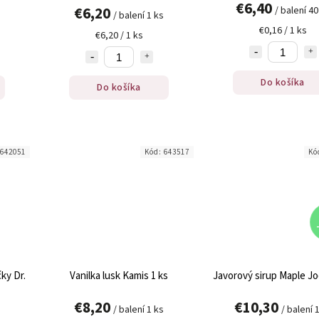
€6,40
€6,20
/ balení 40
/ balení 1 ks
€0,16 / 1 ks
€6,20 / 1 ks
Do košíka
Do košíka
642051
Kód:
643517
Kó
ky Dr.
Vanilka lusk Kamis 1 ks
Javorový sirup Maple Jo
€8,20
€10,30
/ balení 1 ks
/ balení 