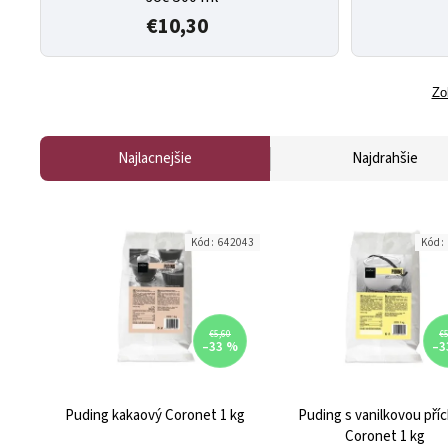
€10,30
Zo
Najlacnejšie
Najdrahšie
Kód:
642043
Kód:
€5,60
€5
–33 %
–3
Puding kakaový Coronet 1 kg
Puding s vanilkovou příc
Coronet 1 kg