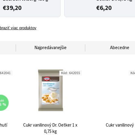
€39,20
€6,20
braziť viac produktov
Najpredávanejšie
Abecedne
642041
Kód:
642055
Kó
,60
3 %
hutí
Cukr vanilinový Dr. Oetker 1 x
Cukr vanilinový
0,75 kg