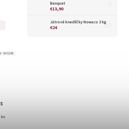
Banquet
€13,90
Játrové knedlíčky Nowaco 3 kg
€24
d:
643248
rg
1 ks