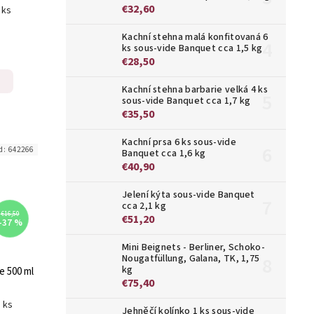
€32,60
 ks
Kachní stehna malá konfitovaná 6
ks sous-vide Banquet cca 1,5 kg
€28,50
Kachní stehna barbarie velká 4 ks
sous-vide Banquet cca 1,7 kg
€35,50
Kachní prsa 6 ks sous-vide
d:
642266
Banquet cca 1,6 kg
€40,90
Jelení kýta sous-vide Banquet
cca 2,1 kg
€16,50
€51,20
–37 %
Mini Beignets - Berliner, Schoko-
Nougatfüllung, Galana, TK, 1,75
kg
e 500 ml
€75,40
1 ks
Jehněčí kolínko 1 ks sous-vide