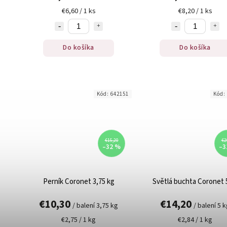
€6,60 / 1 ks
€8,20 / 1 ks
Do košíka
Do košíka
Kód:
642151
Kód:
€15,20
€2
–32 %
–3
Perník Coronet 3,75 kg
Světlá buchta Coronet 
€10,30
€14,20
/ balení 3,75 kg
/ balení 5 
€2,75 / 1 kg
€2,84 / 1 kg