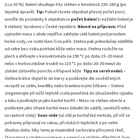
(cca 30 %). Balení obsahuje 6 ks stehen o hmotnosti 230–280 g (po
tepelné úpravě).
Tip:
Pokud chcete objednat přesný počet porcí,
uveďte do poznámky k objednávce
počet balení
(v každém balení je
6 stehen). Vyrobeno v České republice.
Návod na přípravu:
Před
vyjmutím masa z obalu nejdříve zahřejte celé balení pod proudem
horké vody, ve vodní lázni či na páře. Stehna pak jednodušeji oddělíte
od sebe bez rizika potrhání kůže nebo masa. Stehna rozložte na
plech a ohřívejte v konvektomatu na 190 °C po dobu 15–20 minut
nebo v horkovzdušné troubě na 210 °C po dobu 20–30 minut do
získání zlatavého povrchu a křupavé kůže.
Tipy na servírování:
•
Stehna krátce dopečte do barvy a podávejte dle osvědčených
receptů se zelím, knedlíky nebo bramborovými šiškami. • Stehna
zregenerujte při nižší teplotě zcela ponořená do obsaženého výpeku
a tuku a podívejte je jako kachní konfit. • Maso ze stehen oberte a
podávejte jako trhané kachní maso (ideální do salátů, sendvičů nebo
na rautové stoly).
Sous-vide
(sú víd) je kuchařská metoda, při níž se
potraviny připravují ve vakuu, při nízkých teplotách a po velmi
dlouhou dobu. Díky tomu je maximálně zachována přirozená chuť,
šťavnatost a struktura potravin a zamezí se ztrátám důležitých živin,