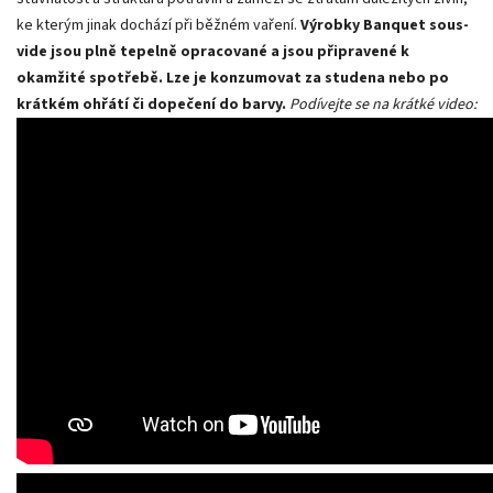
ke kterým jinak dochází při běžném vaření.
Výrobky Banquet sous-
vide jsou plně tepelně opracované a jsou připravené k
okamžité spotřebě. Lze je konzumovat za studena nebo po
krátkém ohřátí či dopečení do barvy.
Podívejte se na krátké video: