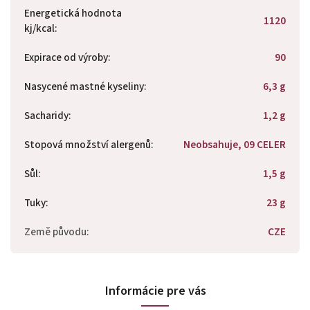
Energetická hodnota
1120
kj/kcal
:
Expirace od výroby
:
90
Nasycené mastné kyseliny
:
6,3 g
Sacharidy
:
1,2 g
Stopová množství alergenů
:
Neobsahuje, 09 CELER
Sůl
:
1,5 g
Tuky
:
23 g
Země původu
:
CZE
Informácie pre vás