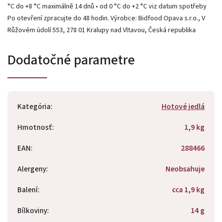
°C do +8 °C maximálně 14 dnů • od 0 °C do +2 °C viz datum spotřeby
Po otevření zpracujte do 48 hodin. Výrobce: Bidfood Opava s.r.o., V
Růžovém údolí 553, 278 01 Kralupy nad Vltavou, Česká republika
Dodatočné parametre
Kategória
:
Hotové jedlá
Hmotnosť
:
1,9 kg
EAN
:
288466
Alergeny
:
Neobsahuje
Balení
:
cca 1,9 kg
Bílkoviny
:
14 g