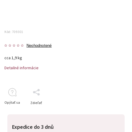
Kód:
709301
Neohodnotené
cca 1,9 kg
Detailné informácie
Opýtať sa
Zdieľať
Expedice do 3 dnů