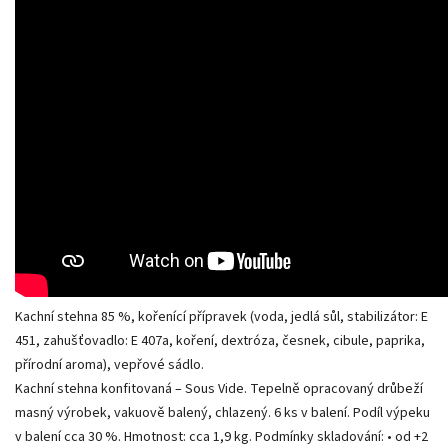
Kachní stehna 85 %, kořenící přípravek (voda, jedlá sůl, stabilizátor: E
451, zahušťovadlo: E 407a, koření, dextróza, česnek, cibule, paprika,
přírodní aroma), vepřové sádlo.
Kachní stehna konfitovaná – Sous Vide. Tepelně opracovaný drůbeží
masný výrobek, vakuově balený, chlazený. 6 ks v balení. Podíl výpeku
v balení cca 30 %. Hmotnost: cca 1,9 kg. Podmínky skladování: • od +2