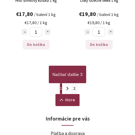
Hřib smrkový kostka 1 kg
Lišky obecné velké 1 kg
€17,80
€19,80
/ balení 1 kg
/ balení 1 kg
€17,80 / 1 kg
€19,80 / 1 kg
Do košíka
Do košíka
Načítať ďalšie 3
1
2
Hore
Informácie pre vás
Platba a doprava