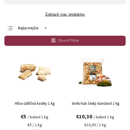
Zobraziť viac produktov
Najlacnejšie
Najdrahšie
Otvoriť filter
Najpredávanejšie
Abecedne
Hlíva ústřičná kostky 1 kg
Směs hub český standard 1 kg
€5
€10,30
/ balení 1 kg
/ balení 1 kg
€5 / 1 kg
€10,30 / 1 kg