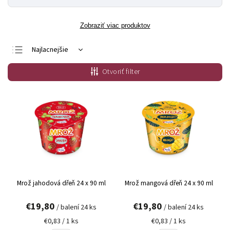
Zobraziť viac produktov
Najlacnejšie
Najdrahšie
Otvoriť filter
Najpredávanejšie
Abecedne
Mrož jahodová dřeň 24 x 90 ml
Mrož mangová dřeň 24 x 90 ml
€19,80
€19,80
/ balení 24 ks
/ balení 24 ks
€0,83 / 1 ks
€0,83 / 1 ks