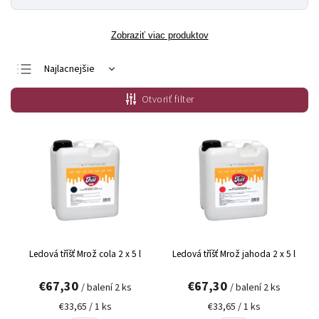
Zobraziť viac produktov
Najlacnejšie
Najdrahšie
Otvoriť filter
Najpredávanejšie
Abecedne
Ledová tříšť Mrož cola 2 x 5 l
Ledová tříšť Mrož jahoda 2 x 5 l
€67,30
€67,30
/ balení 2 ks
/ balení 2 ks
€33,65 / 1 ks
€33,65 / 1 ks