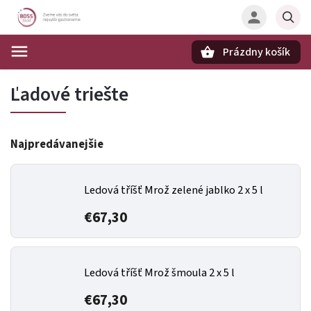
Prázdny košík
Hľadať
Ľadové triešte
Najpredávanejšie
Ledová tříšť Mrož zelené jablko 2 x 5 l
€67,30
Ledová tříšť Mrož šmoula 2 x 5 l
€67,30