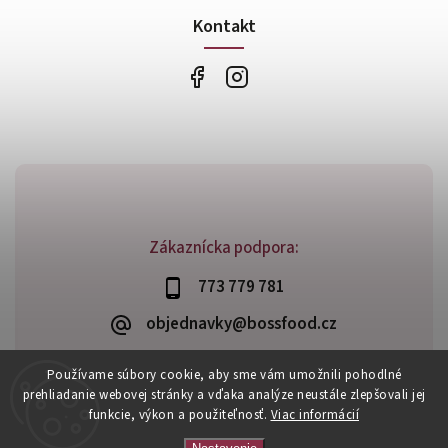
Kontakt
Zákaznícka podpora:
773 779 781
objednavky@bossfood.cz
Používame súbory cookie, aby sme vám umožnili pohodlné
prehliadanie webovej stránky a vďaka analýze neustále zlepšovali jej
funkcie, výkon a použiteľnosť.
Viac informácií
Copyright 2026
BossFood.sk
. Všetky práva vyhradené.
Vytvořil
Shoptet
| Design
Shoptak.cz