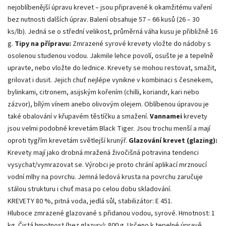
nejoblíbenější úpravu krevet – jsou připravené k okamžitému vaření
bez nutnosti dalších úprav. Balení obsahuje 57 – 66 kusů (26 – 30
ks/lb). Jedná se o střední velikost, průměrná váha kusu je přibližně 16
g.
Tipy na přípravu:
Zmrazené syrové krevety vložte do nádoby s
osolenou studenou vodou. Jakmile lehce povolí, osušte je a tepelně
upravte, nebo vložte do lednice. Krevety se mohou restovat, smažit,
grilovat i dusit. Jejich chuť nejlépe vynikne v kombinaci s česnekem,
bylinkami, citronem, asijským kořením (chilli, koriandr, kari nebo
zázvor), bílým vínem anebo olivovým olejem. Oblíbenou úpravou je
také obalování v křupavém těstíčku a smažení.
Vannamei
krevety
jsou velmi podobné krevetám Black Tiger. Jsou trochu menší a mají
oproti tygřím krevetám světlejší krunýř.
Glazování krevet (glazing):
Krevety mají jako drobná mražená živočišná potravina tendenci
vysychat/vymrazovat se. Výrobci je proto chrání aplikací mrznoucí
vodní mlhy na povrchu. Jemná ledová krusta na povrchu zaručuje
stálou strukturu i chuť masa po celou dobu skladování.
KREVETY 80 %, pitná voda, jedlá sůl, stabilizátor: E 451.
Hluboce zmrazené glazované s přidanou vodou, syrové. Hmotnost: 1
kg. Čistá hmotnost (bez glazury): 800 g. Určeno k tepelné úpravě.