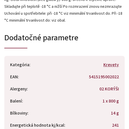
Skladujte při teplotě -18 °C a nižší Po rozmrazení znovu nezmrazujte
Uchování u spotřebitele: při -18 °C viz minimální trvanlivost do. Při -18
°C minimální trvanlivost do: viz obal.
Dodatočné parametre
Kategória
:
Krevety
EAN
:
5415195002022
Alergeny
:
02 KORÝŠI
Balení
:
1 x 800 g
Bílkoviny
:
14 g
Energetická hodnota kj/kcal
:
241