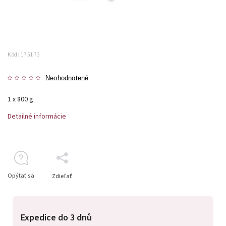
Kód:
175173
Neohodnotené
1 x 800 g
Detailné informácie
Opýtať sa
Zdieľať
Expedice do 3 dnů