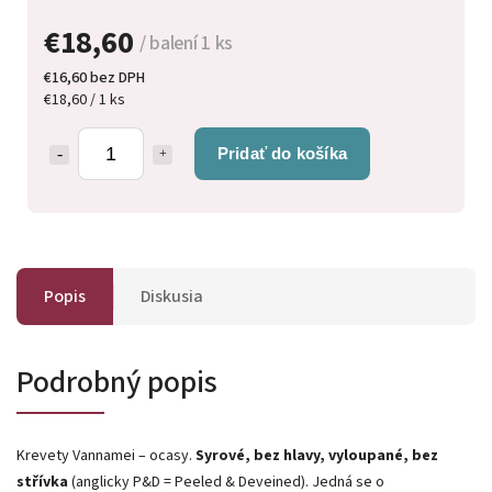
€18,60
/ balení 1 ks
€16,60 bez DPH
€18,60 / 1 ks
Pridať do košíka
Popis
Diskusia
Podrobný popis
Krevety Vannamei – ocasy.
Syrové, bez hlavy, vyloupané, bez
střívka
(anglicky P&D = Peeled & Deveined). Jedná se o