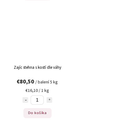
Zajíc stehna s kostí dle váhy
€80,50
/ balení 5 kg
€16,10 / 1 kg
Do košíka