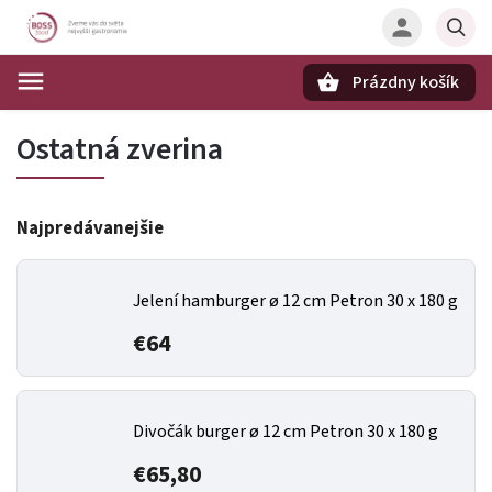
Prázdny košík
Hľadať
Ostatná zverina
Najpredávanejšie
Jelení hamburger ø 12 cm Petron 30 x 180 g
€64
Divočák burger ø 12 cm Petron 30 x 180 g
€65,80