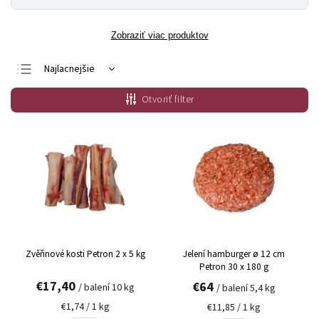
Zobraziť viac produktov
Najlacnejšie
Najdrahšie
Otvoriť filter
Najpredávanejšie
Abecedne
Zvěřinové kosti Petron 2 x 5 kg
Jelení hamburger ø 12 cm
Petron 30 x 180 g
€17,40
€64
/ balení 10 kg
/ balení 5,4 kg
€1,74 / 1 kg
€11,85 / 1 kg