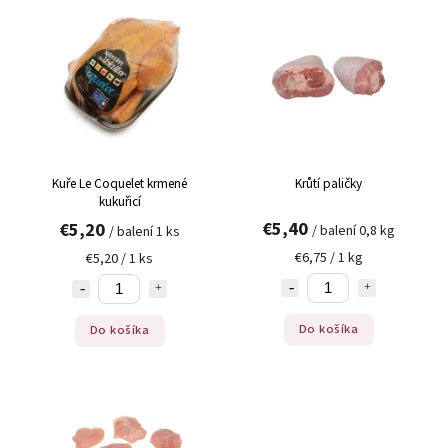
Abecedne
Kuře Le Coquelet krmené
Krůtí paličky
kukuřicí
€5,40
€5,20
/ balení 0,8 kg
/ balení 1 ks
€6,75 / 1 kg
€5,20 / 1 ks
Do košíka
Do košíka