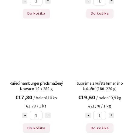
Do košíka
Do košíka
Kuřecí hamburger předsmažený
Supréme z kuřete krmeného
Nowaco 10 x 280 g
kukuřicí (180–220 g)
€17,80
€19,60
/ balení 10 ks
/ balení 0,9 kg
€1,78 / 1 ks
€21,78 / 1 kg
Do košíka
Do košíka