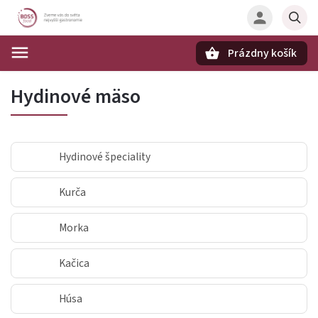
Prázdny košík
Hľadať
Hydinové mäso
Hydinové špeciality
Kurča
Morka
Kačica
Húsa