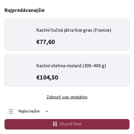
Najpredávanejšie
Kachní tučná játra foie gras (Francie)
€77,60
Kachní stehna mulard (300–400 g)
€104,50
Zobraziť viac produktov
Najlacnejšie
Najdrahšie
Otvoriť filter
Najpredávanejšie