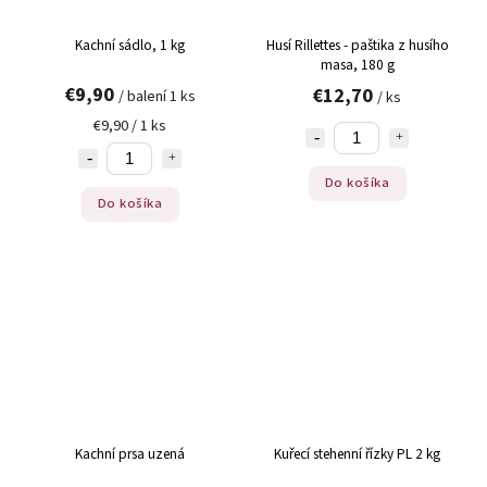
Kachní sádlo, 1 kg
Husí Rillettes - paštika z husího
masa, 180 g
€9,90
€12,70
/ balení 1 ks
/ ks
€9,90 / 1 ks
Do košíka
Do košíka
Kachní prsa uzená
Kuřecí stehenní řízky PL 2 kg