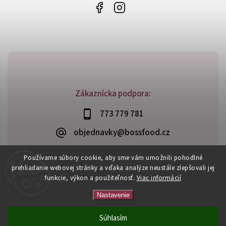
Zákaznícka podpora:
773 779 781
objednavky@bossfood.cz
Používame súbory cookie, aby sme vám umožnili pohodlné
prehliadanie webovej stránky a vďaka analýze neustále zlepšovali jej
funkcie, výkon a použiteľnosť.
Viac informácií
Copyright 2026
BossFood.sk
. Všetky práva vyhradené.
Vytvořil
Shoptet
| Design
Shoptak.cz
Nastavenie
Súhlasím