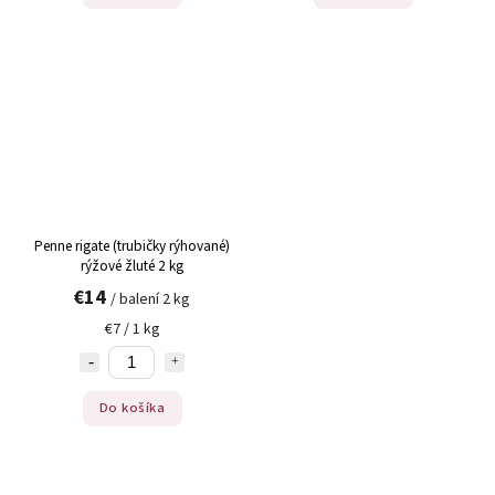
Penne rigate (trubičky rýhované)
rýžové žluté 2 kg
€14
/ balení 2 kg
€7 / 1 kg
Do košíka