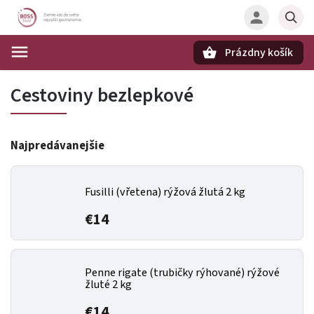
Prázdny košík
Hľadať
Cestoviny bezlepkové
Najpredávanejšie
Fusilli (vřetena) rýžová žlutá 2 kg
€14
Penne rigate (trubičky rýhované) rýžové
žluté 2 kg
€14