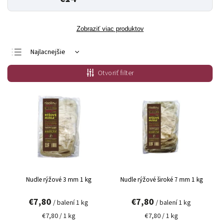
Zobraziť viac produktov
Najlacnejšie
Najdrahšie
Otvoriť filter
Najpredávanejšie
Abecedne
Nudle rýžové 3 mm 1 kg
Nudle rýžové široké 7 mm 1 kg
€7,80
€7,80
/ balení 1 kg
/ balení 1 kg
€7,80 / 1 kg
€7,80 / 1 kg