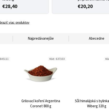
€28,40
€20,20
braziť viac produktov
Najpredávanejšie
Abecedne
645111
Kód:
637103
Kó
Grilovací koření Argentina
Sůl himalájská s bylink
Coronet 800 g
Wiberg 320 g