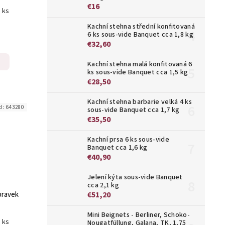
€16
1 ks
Kachní stehna střední konfitovaná
6 ks sous-vide Banquet cca 1,8 kg
€32,60
Kachní stehna malá konfitovaná 6
ks sous-vide Banquet cca 1,5 kg
€28,50
Kachní stehna barbarie velká 4 ks
d:
643280
sous-vide Banquet cca 1,7 kg
€35,50
Kachní prsa 6 ks sous-vide
Banquet cca 1,6 kg
€40,90
Jelení kýta sous-vide Banquet
cca 2,1 kg
pravek
€51,20
Mini Beignets - Berliner, Schoko-
1 ks
Nougatfüllung, Galana, TK, 1,75