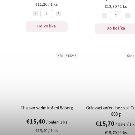
€11,20 / 1 ks
€12,80 / 1 ks
Do košíka
Do košíka
Kód:
643246
Kód:
Thajsko sedm koření Wiberg
Grilovací koření bez soli 
800 g
€15,40
€15,70
/ balení 1 ks
/ balení 1 
€15,40 / 1 ks
€15,70 / 1 ks