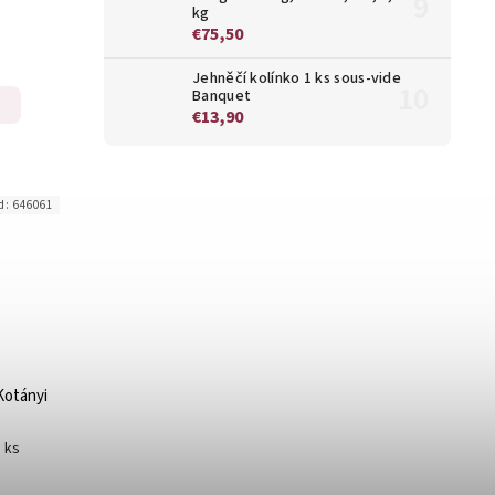
kg
€75,50
Jehněčí kolínko 1 ks sous-vide
Banquet
€13,90
d:
646061
Kotányi
1 ks