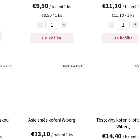
€9,50
€11,10
/ balení 1 ks
/ balení 
€9,50 / 1 ks
€11,10 / 1 ks
Do košíka
Do košíka
637132
Kód:
643221
Kó
řskou
Asie směs koření Wiberg
Těstoviny kořenící pří
Wiberg
€13,10
€14,40
/ balení 1 ks
ks
/ balení 