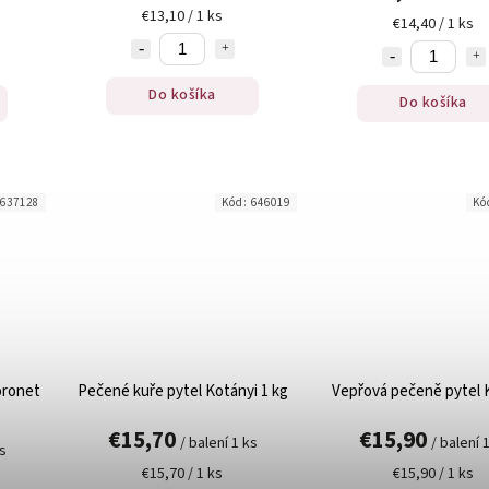
€13,10 / 1 ks
€14,40 / 1 ks
Do košíka
Do košíka
637128
Kód:
646019
Kó
Coronet
Pečené kuře pytel Kotányi 1 kg
Vepřová pečeně pytel 
€15,70
€15,90
/ balení 1 ks
/ balení 
ks
€15,70 / 1 ks
€15,90 / 1 ks