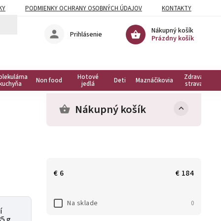
KY
PODMIENKY OCHRANY OSOBNÝCH ÚDAJOV
KONTAKTY
Nákupný košík
Prihlásenie
Prázdny košík
olekulárna
Hotové
Zdravá
Non food
Deti
Maznáčikovia
kuchyňa
jedlá
strava
Nákupný košík
€
6
€
184
Na sklade
0
í
35 g