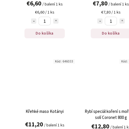
€6,60
€7,80
/ balení 1 ks
/ balení 1 ks
€6,60 / 1 ks
€7,80 / 1 ks
Do košíka
Do košíka
Kód:
646033
Kód:
Křehké maso Kotányi
Rybí speciál koření s mo
solí Coronet 800 g
€11,20
€12,80
/ balení 1 ks
/ balení 1 