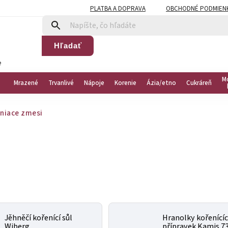
PLATBA A DOPRAVA
OBCHODNÉ PODMIEN
Hľadať
e
M
Mrazené
Trvanlivé
Nápoje
Korenie
Ázia/etno
Cukráreň
niace zmesi
Jěhněčí kořenící sůl
Hranolky kořenícíc
Wiberg
přípravek Kamis 7