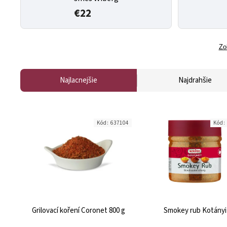
€22
Zo
Najlacnejšie
Najdrahšie
Kód:
637104
Kód:
Grilovací koření Coronet 800 g
Smokey rub Kotányi