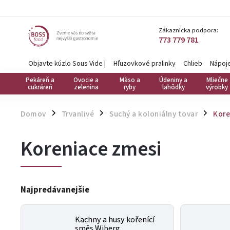
Zákaznícka podpora:
773 779 781
Objavte kúzlo Sous Vide
|
Hľuzovkové pralinky
Chlieb
Nápoj
Pekáreň a
Ovocie a
Mäso a
Údeniny a
Mliečne
cukráreň
zelenina
ryby
lahôdky
výrobky
Domov
Trvanlivé
Suchý a koloniálny tovar
Kore
/
/
/
Koreniace zmesi
Najpredávanejšie
Kachny a husy kořenící
směs Wiberg