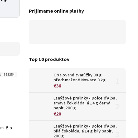
Prijímame online platby
Top 10 produktov
Obalované tvarůžky 38 g
d:
643254
předsmažené Nowaco 3 kg
€36
Lanýžové pralinky - Dolce d'Alba,
tmavá čokoláda, á 14 g černý
papír, 200 g
€20
Lanýžové pralinky - Dolce d'Alba,
ami Bio
bílá čokoláda, á 14 g bílý papír,
200 g