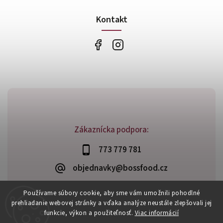
Kontakt
Zákaznícka podpora:
773 779 781
objednavky@bossfood.cz
Používame súbory cookie, aby sme vám umožnili pohodlné
prehliadanie webovej stránky a vďaka analýze neustále zlepšovali jej
funkcie, výkon a použiteľnosť.
Viac informácií
Copyright 2026
BossFood.sk
. Všetky práva vyhradené.