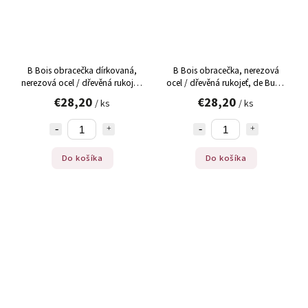
B Bois obracečka dírkovaná,
B Bois obracečka, nerezová
nerezová ocel / dřevěná rukojeť,
ocel / dřevěná rukojeť, de Buyer
de Buyer (2701.06), 1 ks
(2701.05), 1 ks
€28,20
€28,20
/ ks
/ ks
Do košíka
Do košíka