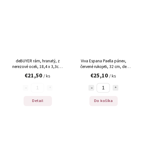
deBUYER rám, hranatý, z
Viva Espana Paella pánev,
nerezové oceli, 18,4 x 3,3cm,
červené rukojeti, 32 cm, de
2cm vysoký, ks
Buyer (5026.32N), 1 ks
€21,50
€25,10
/ ks
/ ks
Detail
Do košíka