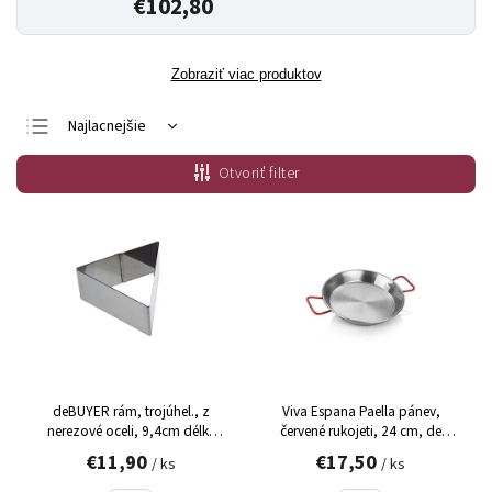
€102,80
Zobraziť viac produktov
Najlacnejšie
Najdrahšie
Otvoriť filter
Najpredávanejšie
Abecedne
deBUYER rám, trojúhel., z
Viva Espana Paella pánev,
nerezové oceli, 9,4cm délka
červené rukojeti, 24 cm, de
hrany, 4,5cm vys., ks
Buyer (5026.24N), 1 ks
€11,90
€17,50
/ ks
/ ks