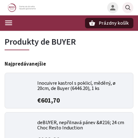
Prázdny košík
Hľadať
Produkty de BUYER
Najpredávanejšie
Inocuivre kastrol s poklicí, měděný, ø
20cm, de Buyer (6446.20), 1 ks
€601,70
deBUYER, nepřilnavá pánev &#216; 24 cm
Choc Resto Induction