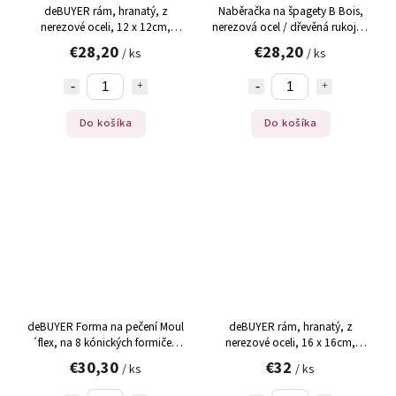
deBUYER rám, hranatý, z
Naběračka na špagety B Bois,
nerezové oceli, 12 x 12cm,
nerezová ocel / dřevěná rukojeť,
4,5cm vysoký, ks
de Buyer (2701.09), 1 ks
€28,20
€28,20
/ ks
/ ks
Do košíka
Do košíka
deBUYER Forma na pečení Moul
deBUYER rám, hranatý, z
´flex, na 8 kónických formiček,
nerezové oceli, 16 x 16cm,
průměr 55 mm, 60 mm vys.,
4,5cm vysoký, ks
€30,30
€32
/ ks
/ ks
17,5x30 cm, ks