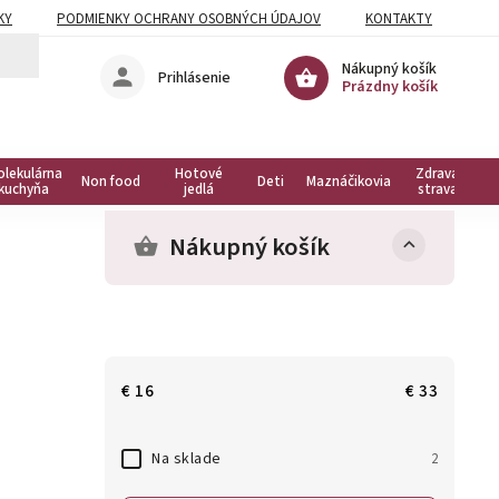
KY
PODMIENKY OCHRANY OSOBNÝCH ÚDAJOV
KONTAKTY
Nákupný košík
Prihlásenie
Prázdny košík
olekulárna
Hotové
Zdravá
Non food
Deti
Maznáčikovia
kuchyňa
jedlá
strava
Nákupný košík
€
16
€
33
Na sklade
2