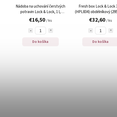
Nádoba na uchování čerstvých
Fresh box Lock & Lock 
potravin Lock & Lock, 1 l,
(HPL834) obdélníkový (295
klasická, obdélníková 205 x 134 x
x 84 mm) s odtokovou mří
€16,50
€32,60
/ ks
/ ks
69 mm, se 3 přihrádkami, 1 ks
1ks
Do košíka
Do košíka