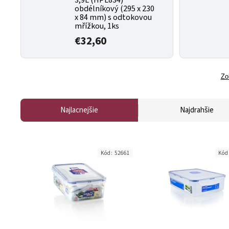
obdélníkový (295 x 230
x 84 mm) s odtokovou
mřížkou, 1ks
€32,60
Zo
Najlacnejšie
Najdrahšie
Kód:
52661
Kód