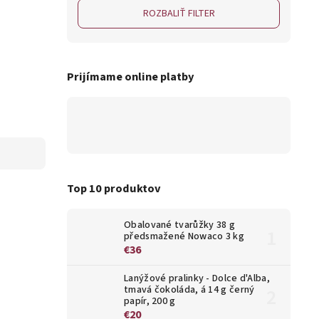
ROZBALIŤ FILTER
Prijímame online platby
Top 10 produktov
Obalované tvarůžky 38 g
předsmažené Nowaco 3 kg
€36
Lanýžové pralinky - Dolce d'Alba,
tmavá čokoláda, á 14 g černý
papír, 200 g
€20