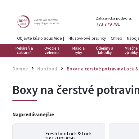
Zákaznícka podpora:
773 779 781
Objavte kúzlo Sous Vide
|
Hľuzovkové pralinky
Chlieb
Nápoj
Pekáreň a
Ovocie a
Mäso a
Údeniny a
Mliečne
cukráreň
zelenina
ryby
lahôdky
výrobky
Domov
Non food
Boxy na čerstvé potraviny Lock &
/
/
Boxy na čerstvé potravi
Najpredávanejšie
Fresh box Lock & Lock
3,9L (HPL834)