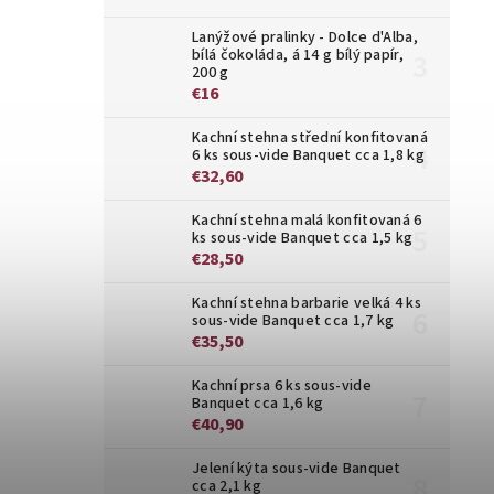
Lanýžové pralinky - Dolce d'Alba,
bílá čokoláda, á 14 g bílý papír,
200 g
€16
Kachní stehna střední konfitovaná
6 ks sous-vide Banquet cca 1,8 kg
€32,60
Kachní stehna malá konfitovaná 6
ks sous-vide Banquet cca 1,5 kg
€28,50
Kachní stehna barbarie velká 4 ks
sous-vide Banquet cca 1,7 kg
€35,50
Kachní prsa 6 ks sous-vide
Banquet cca 1,6 kg
€40,90
Jelení kýta sous-vide Banquet
cca 2,1 kg