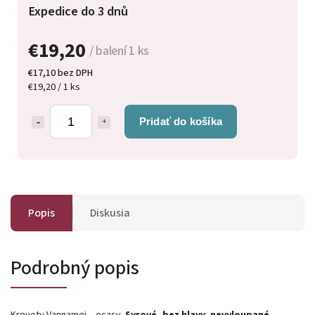
Expedice do 3 dnů
€19,20
/ balení 1 ks
€17,10 bez DPH
€19,20 / 1 ks
Pridať do košíka
Popis
Diskusia
Podrobný popis
Krevety Vannamei – ocasy.
Syrové, bez hlavy, nevyloupané