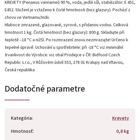
KREVETY (Penaeus vannamei) 90 %, voda, jedlá sůl, stabilizátor: E 451,
E452. Složení je vztaženo k čisté hmotnosti (bez glazury). Pochází z
chovu ve Vietnamu/Indii.
Hluboce zmrazené, glazované, syrové, s přidanou vodou. Celková
hmotnost 1 kg. Čistá hmotnost (bez glazury): 800 g. Skladujte při
teplotě –18 °C a nižší. Po rozmrazení znovu nezmrazujte! Určeno k
tepelné úpravě. Uchování u spotřebitele: při -18 °C viz minimální
trvanlivost do Výrobce: viz obal Prodejce v ČR: Bidfood Czech
Republic s.r.o., V Růžovém údolí 553, 278 01 Kralupy nad Vltavou,
Česká republika
Dodatočné parametre
Kategória
:
Krevety
Hmotnosť
:
0,8 kg