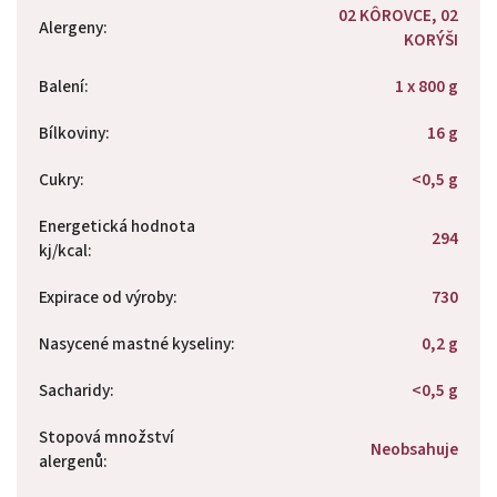
02 KÔROVCE, 02
Alergeny
:
KORÝŠI
Balení
:
1 x 800 g
Bílkoviny
:
16 g
Cukry
:
<0,5 g
Energetická hodnota
294
kj/kcal
:
Expirace od výroby
:
730
Nasycené mastné kyseliny
:
0,2 g
Sacharidy
:
<0,5 g
Stopová množství
Neobsahuje
alergenů
: