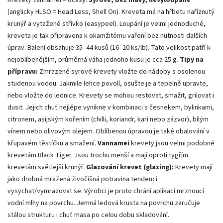
(anglicky HLSO = Head Less, Shell On). Kreveta má na hřbetu naříznutý
krunýř a vytažené střívko (easypeel). Loupání je velmi jednoduché,
kreveta je tak připravena k okamžitému vaření bez nutnosti dalších
úprav. Balení obsahuje 35–44 kusů (16–20 ks/lb). Tato velikost patří k
nejoblíbenějším, průměrná váha jednoho kusu je cca 25 g.
Tipy na
přípravu:
Zmrazené syrové krevety vložte do nádoby s osolenou
studenou vodou. Jakmile lehce povolí, osušte je a tepelně upravte,
nebo vložte do lednice. Krevety se mohou restovat, smažit, grilovat i
dusit. Jejich chuť nejlépe vynikne v kombinaci s česnekem, bylinkami,
citronem, asijským kořením (chilli, koriandr, kari nebo zázvor), bílým
vínem nebo olivovým olejem. Oblíbenou úpravou je také obalování v
křupavém těstíčku a smažení.
Vannamei
krevety jsou velmi podobné
krevetám Black Tiger. Jsou trochu menší a mají oproti tygřím
krevetám světlejší krunýř.
Glazování krevet (glazing):
Krevety mají
jako drobná mražená živočišná potravina tendenci
vysychat/vymrazovat se. Výrobci je proto chrání aplikací mrznoucí
vodní mlhy na povrchu. Jemná ledová krusta na povrchu zaručuje
stálou strukturu i chuť masa po celou dobu skladování.