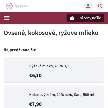
Prázdny košík
Hľadať
Ovsené, kokosové, ryžove mlieko
Najpredávanejšie
Rýžové mléko, ALPRO, 1 l
€6,10
Kokosový krém, 24% tuku, Kara, 500 ml
€7,90