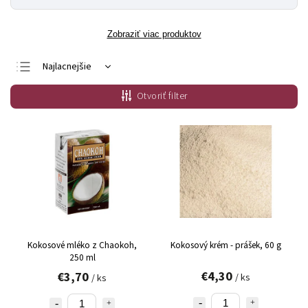
Zobraziť viac produktov
Najlacnejšie
Najdrahšie
Otvoriť filter
Najpredávanejšie
Abecedne
Kokosové mléko z Chaokoh,
Kokosový krém - prášek, 60 g
250 ml
€4,30
€3,70
/ ks
/ ks