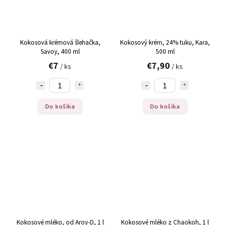
Kokosová krémová šlehačka,
Kokosový krém, 24% tuku, Kara,
Savoy, 400 ml
500 ml
€7
€7,90
/ ks
/ ks
Do košíka
Do košíka
Kokosové mléko, od Aroy-D, 1 l
Kokosové mléko z Chaokoh, 1 l