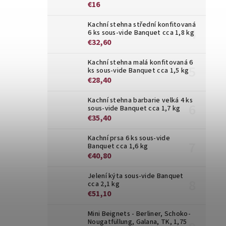
€16
Kachní stehna střední konfitovaná
6 ks sous-vide Banquet cca 1,8 kg
€32,60
Kachní stehna malá konfitovaná 6
ks sous-vide Banquet cca 1,5 kg
€28,40
Kachní stehna barbarie velká 4 ks
sous-vide Banquet cca 1,7 kg
€35,40
Kachní prsa 6 ks sous-vide
Banquet cca 1,6 kg
€40,80
Jelení kýta sous-vide Banquet
cca 2,1 kg
€51,10
Mini Beignets - Berliner, Schoko-
Nougatfüllung, Galana, TK, 1,75