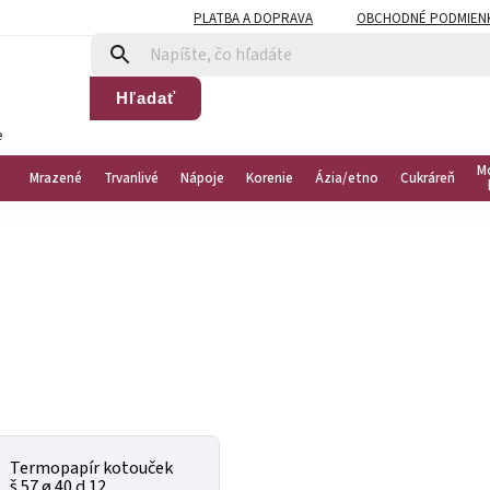
PLATBA A DOPRAVA
OBCHODNÉ PODMIEN
Hľadať
e
M
Mrazené
Trvanlivé
Nápoje
Korenie
Ázia/etno
Cukráreň
Termopapír kotouček
š 57 ø 40 d 12