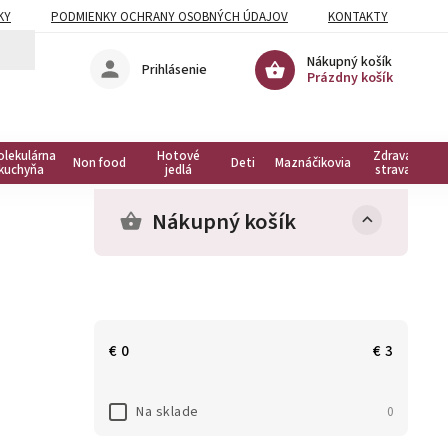
KY
PODMIENKY OCHRANY OSOBNÝCH ÚDAJOV
KONTAKTY
Nákupný košík
Prihlásenie
Prázdny košík
olekulárna
Hotové
Zdravá
Non food
Deti
Maznáčikovia
kuchyňa
jedlá
strava
Nákupný košík
€
0
€
3
Na sklade
0