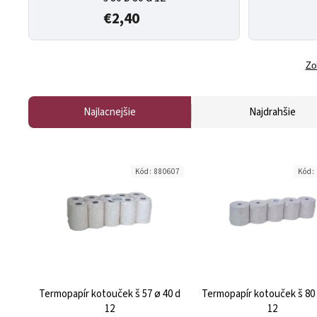
€2,40
Zo
Najlacnejšie
Najdrahšie
Kód:
880607
Kód:
Termopapír kotouček š 57 ø 40 d
Termopapír kotouček š 80 
12
12