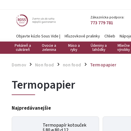
Zákaznícka podpora:
773 779 781
Objavte kúzlo Sous Vide
|
Hľuzovkové pralinky
Chlieb
Nápoj
Pekáreň a
Ovocie a
Mäso a
Údeniny a
Mliečne
cukráreň
zelenina
ryby
lahôdky
výrobky
Domov
Non food
non food
Termopapier
/
/
/
Termopapier
Najpredávanejšie
Termopapír kotouček
š 80 ø 80 d 12