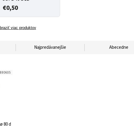
€0,50
braziť viac produktov
Najpredávanejšie
Abecedne
880605
ø 80 d