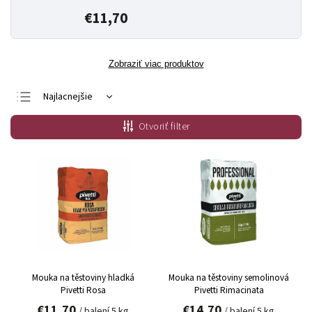
€11,70
Zobraziť viac produktov
Najlacnejšie
Najdrahšie
Otvoriť filter
Najpredávanejšie
Abecedne
Mouka na těstoviny hladká
Mouka na těstoviny semolinová
Pivetti Rosa
Pivetti Rimacinata
€11,70
€14,70
/ balení 5 kg
/ balení 5 kg