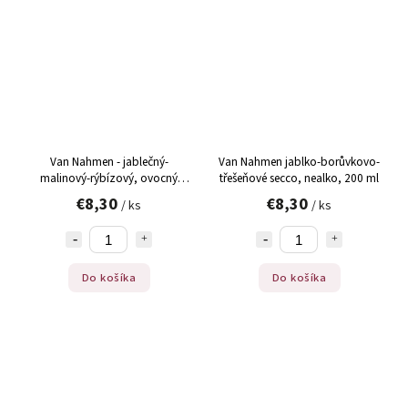
Van Nahmen - jablečný-
Van Nahmen jablko-borůvkovo-
malinový-rýbízový, ovocný
třešeňové secco, nealko, 200 ml
nápoj, 200 ml
€8,30
€8,30
/ ks
/ ks
Do košíka
Do košíka