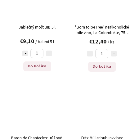
Jablečný mošt BIB 5 l
"Born to be Free" nealkoholické
bílé víno, La Colombette, 750
ml
€9,10
€12,40
/ balení 5 l
/ ks
Do košíka
Do košíka
Baron de Chanteclerc, růžové,
Fritz Müller bublinky bez