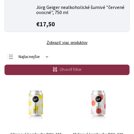
Jörg Geiger nealkoholické šumivé "červené
ovocné", 750 ml
€17,50
Zobraziť viac produktov
Najlacnejšie
Najdrahšie
Otvoriť filter
Najpredávanejšie
Abecedne