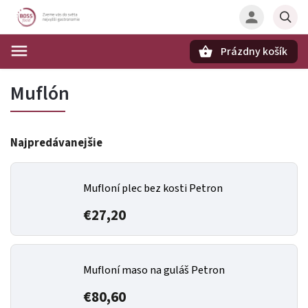
Prázdny košík
Hľadať
Muflón
Najpredávanejšie
Mufloní plec bez kosti Petron
€27,20
Mufloní maso na guláš Petron
€80,60