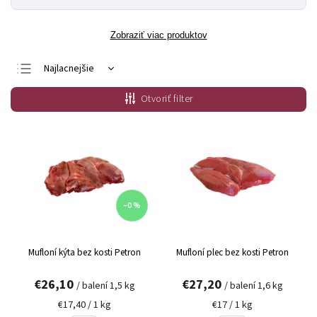
Zobraziť viac produktov
Najlacnejšie
Najdrahšie
Otvoriť filter
Najpredávanejšie
Abecedne
–0 %
Mufloní kýta bez kosti Petron
Mufloní plec bez kosti Petron
€26,10
€27,20
/ balení 1,5 kg
/ balení 1,6 kg
€17,40 / 1 kg
€17 / 1 kg