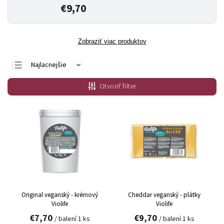
€9,70
Zobraziť viac produktov
Najlacnejšie
Najdrahšie
Otvoriť filter
Najpredávanejšie
Abecedne
Original veganský - krémový
Cheddar veganský - plátky
Violife
Violife
€7,70
€9,70
/ balení 1 ks
/ balení 1 ks