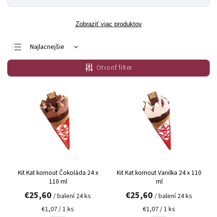
Zobraziť viac produktov
Najlacnejšie
Najdrahšie
Otvoriť filter
Najpredávanejšie
Abecedne
Kit Kat kornout Čokoláda 24 x
Kit Kat kornout Vanilka 24 x 110
110 ml
ml
€25,60
€25,60
/ balení 24 ks
/ balení 24 ks
€1,07 / 1 ks
€1,07 / 1 ks