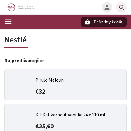
Prázdny košík
Hľadať
Nestlé
Najpredávanejšie
Pirulo Meloun
€32
Kit Kat kornout Vanilka 24 x 110 ml
€25,60