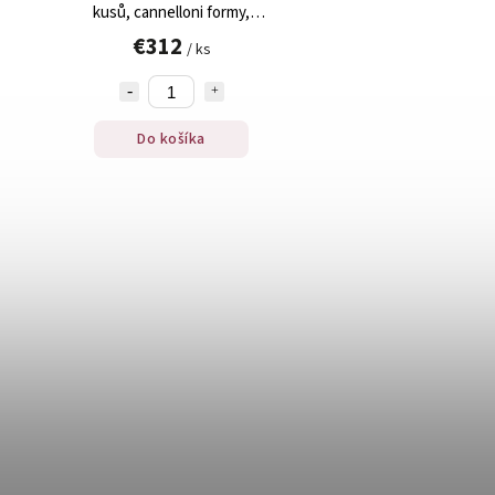
kusů, cannelloni formy,
kompletní sada, 1 ks
€312
/ ks
Do košíka