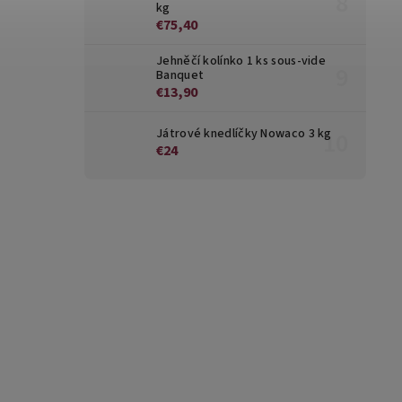
kg
€75,40
Jehněčí kolínko 1 ks sous-vide
Banquet
€13,90
Játrové knedlíčky Nowaco 3 kg
€24