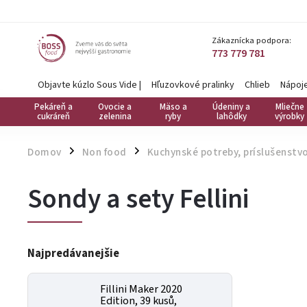
Zákaznícka podpora:
773 779 781
Objavte kúzlo Sous Vide
|
Hľuzovkové pralinky
Chlieb
Nápoj
Pekáreň a
Ovocie a
Mäso a
Údeniny a
Mliečne
cukráreň
zelenina
ryby
lahôdky
výrobky
Domov
Non food
Kuchynské potreby, príslušenstvo
/
/
Sondy a sety Fellini
Najpredávanejšie
Fillini Maker 2020
Edition, 39 kusů,