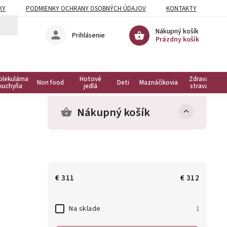
KY
PODMIENKY OCHRANY OSOBNÝCH ÚDAJOV
KONTAKTY
Nákupný košík
Prihlásenie
Prázdny košík
olekulárna
Hotové
Zdravá
Non food
Deti
Maznáčikovia
kuchyňa
jedlá
strava
Nákupný košík
€
311
€
312
Na sklade
1