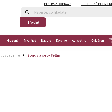
PLATBA A DOPRAVA
OBCHODNÉ PODMIEN
Hľadať
e
M
Mrazené
Trvanlivé
Nápoje
Korenie
Ázia/etno
Cukráreň
, vybavenie
Sondy a sety Fellini
/