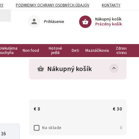
KY
PODMIENKY OCHRANY OSOBNÝCH ÚDAJOV
KONTAKTY
Nákupný košík
Prihlásenie
Prázdny košík
olekulárna
Hotové
Zdravá
Non food
Deti
Maznáčikovia
kuchyňa
jedlá
strava
Nákupný košík
€
8
€
30
Na sklade
0
 16