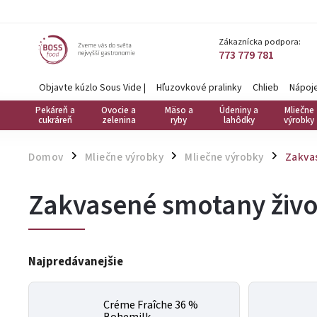
Zákaznícka podpora:
773 779 781
Objavte kúzlo Sous Vide
|
Hľuzovkové pralinky
Chlieb
Nápoj
Pekáreň a
Ovocie a
Mäso a
Údeniny a
Mliečne
cukráreň
zelenina
ryby
lahôdky
výrobky
Domov
Mliečne výrobky
Mliečne výrobky
Zakva
/
/
/
Zakvasené smotany živo
Najpredávanejšie
Créme Fraîche 36 %
Bohemilk