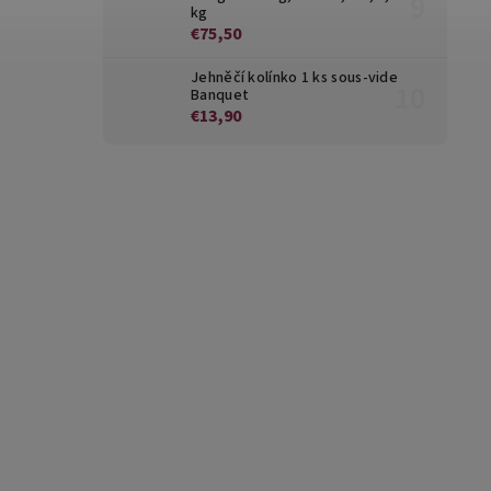
kg
€75,50
Jehněčí kolínko 1 ks sous-vide
Banquet
€13,90