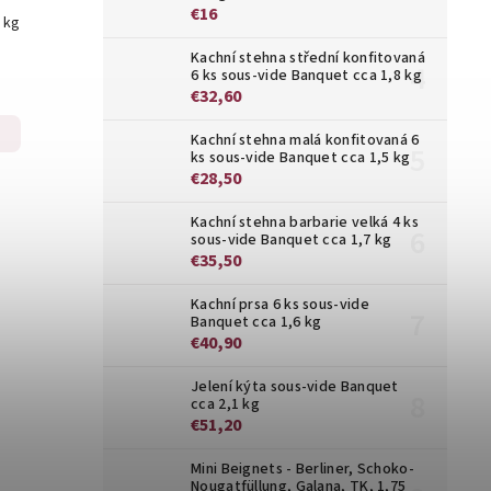
€16
3 kg
Kachní stehna střední konfitovaná
6 ks sous-vide Banquet cca 1,8 kg
€32,60
Kachní stehna malá konfitovaná 6
ks sous-vide Banquet cca 1,5 kg
€28,50
Kachní stehna barbarie velká 4 ks
sous-vide Banquet cca 1,7 kg
€35,50
Kachní prsa 6 ks sous-vide
Banquet cca 1,6 kg
€40,90
Jelení kýta sous-vide Banquet
cca 2,1 kg
€51,20
Mini Beignets - Berliner, Schoko-
Nougatfüllung, Galana, TK, 1,75