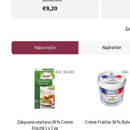
€9,20
Zo
Najlacnejšie
Najdrahšie
Kód:
541236
Kód:
Zakysaná smetana 24 % Creme
Créme Fraîche 36 % Boh
Frischli 1 x 1 kg