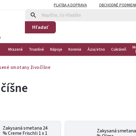
PLATBA A DOPRAVA
OBCHODNÉ PODMIEN
Hľadať
e
M
Mrazené
Trvanlivé
Nápoje
Korenie
Ázia/etno
Cukráreň
sené smotany živočíšne
číšne
Zakysaná smetana 24
Zakysaná smetana
% Creme Frischli 1 x 1
% Olma