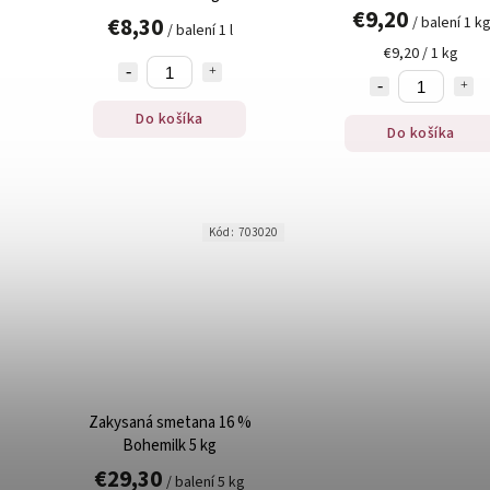
€9,20
€8,30
/ balení 1 k
/ balení 1 l
€9,20 / 1 kg
Do košíka
Do košíka
Kód:
703020
Zakysaná smetana 16 %
Bohemilk 5 kg
€29,30
/ balení 5 kg