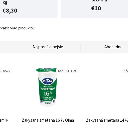
kg
€10
€8,30
braziť viac produktov
Najpredávanejšie
Abecedne
700529
Kód:
541129
Kó
emilk
Zakysaná smetana 16 % Olma
Zakysaná smetana 14 %