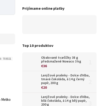
Prijímame online platby
Top 10 produktov
Obalované tvarůžky 38 g
d:
703021
předsmažené Nowaco 3 kg
€36
Lanýžové pralinky - Dolce d'Alba,
tmavá čokoláda, á 14 g černý
papír, 200 g
€20
Lanýžové pralinky - Dolce d'Alba,
 Meliko
bílá čokoláda, á 14 g bílý papír,
200 g