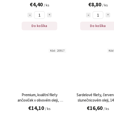
€4,40
€8,80
/ ks
/ ks
Do košíka
Do košíka
Kód:
20917
Kód
Premium, kvalitní filety
Sardelové filety, červen
ančoviček v olivovém oleji, L
slunečnicovém oleji, 14
´Escala, 50 g
€14,10
€16,60
/ ks
/ ks