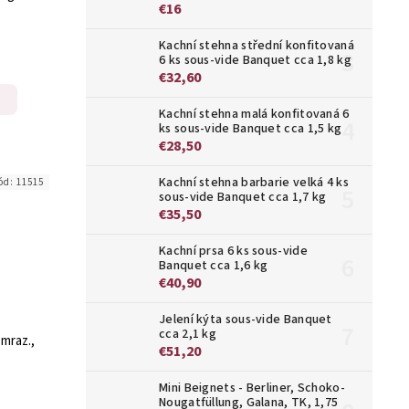
€16
Kachní stehna střední konfitovaná
6 ks sous-vide Banquet cca 1,8 kg
€32,60
Kachní stehna malá konfitovaná 6
ks sous-vide Banquet cca 1,5 kg
€28,50
Kachní stehna barbarie velká 4 ks
ód:
11515
sous-vide Banquet cca 1,7 kg
€35,50
Kachní prsa 6 ks sous-vide
Banquet cca 1,6 kg
€40,90
Jelení kýta sous-vide Banquet
cca 2,1 kg
mraz.,
€51,20
Mini Beignets - Berliner, Schoko-
Nougatfüllung, Galana, TK, 1,75