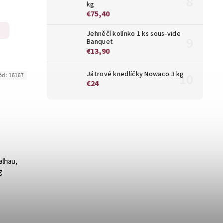
kg
€75,40
Jehněčí kolínko 1 ks sous-vide
Banquet
€13,90
Játrové knedlíčky Nowaco 3 kg
ód:
16167
€24
alhau,
g