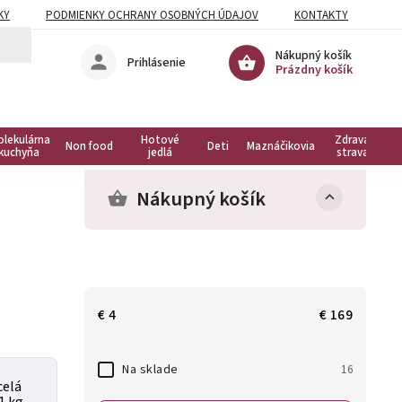
KY
PODMIENKY OCHRANY OSOBNÝCH ÚDAJOV
KONTAKTY
Nákupný košík
Prihlásenie
Prázdny košík
olekulárna
Hotové
Zdravá
Non food
Deti
Maznáčikovia
kuchyňa
jedlá
strava
Nákupný košík
€
4
€
169
Na sklade
16
celá
 1 kg