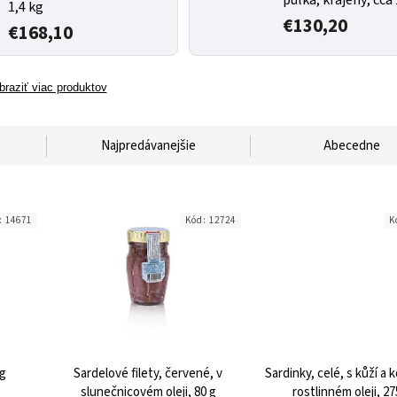
1,4 kg
€130,20
€168,10
braziť viac produktov
Najpredávanejšie
Abecedne
:
14671
Kód:
12724
K
 g
Sardelové filety, červené, v
Sardinky, celé, s kůží a 
slunečnicovém oleji, 80 g
rostlinném oleji, 27