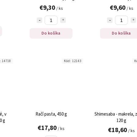
€9,30
€9,60
/ ks
/ ks
Do košíka
Do košíka
:
14718
Kód:
12143
K
é, v
Račí pasta, 450 g
Shimesaba - makrela, z
0 g
120 g
€17,80
€18,60
/ ks
/ ks