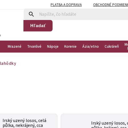
PLATBA A DOPRAVA
OBCHODNÉ PODMIEN
Hľadať
e
M
Mrazené
Trvanlivé
Nápoje
Korenie
Ázia/etno
Cukráreň
 lahôdky
Irský uzený losos, celá
Irský uzený losos, 
půlka, nekrájený, cca
půlka, krájený, cca