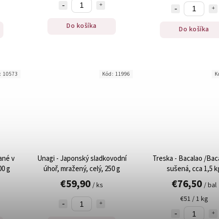
Do košíka
Do košíka
:
10573
Kód:
11996
K
ané v
Unagi - Japonský sladkovodní
Treska - Bacalao /Bac
00 g
úhoř, mražený, celý, 250 g
sušená, cca 1,5 k
€59,90
€76,50
/ ks
/ bal
€51 / 1 kg