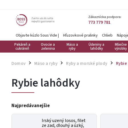
Zákaznícka podpora:
773 779 781
Objavte kúzlo Sous Vide
|
Hľuzovkové pralinky
Chlieb
Nápoj
Pekáreň a
Ovocie a
Mäso a
Údeniny a
Mliečne
cukráreň
zelenina
ryby
lahôdky
výrobky
Domov
Mäso a ryby
Ryby a morské plody
Rybie
/
/
/
Rybie lahôdky
Najpredávanejšie
Irský uzený losos, filet
ze zad, dlouhý a úzký,