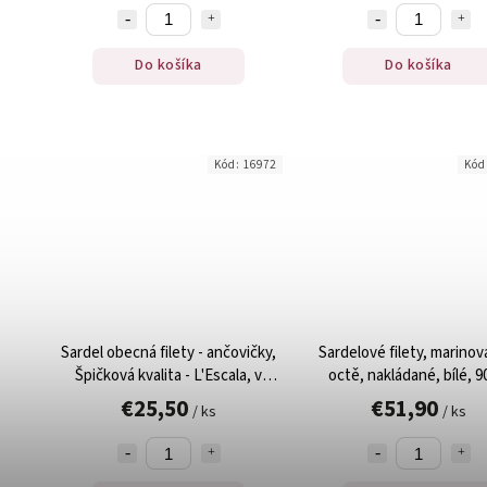
Do košíka
Do košíka
Kód:
16972
Kód
Sardel obecná filety - ančovičky,
Sardelové filety, marinov
Špičková kvalita - L'Escala, v
octě, nakládané, bílé, 9
olivovém oleji, 100g
€25,50
€51,90
/ ks
/ ks