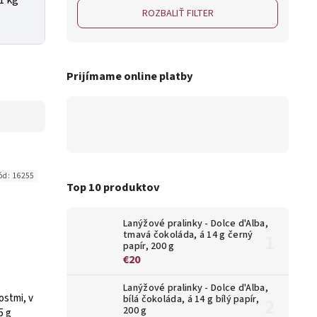
ROZBALIŤ FILTER
Prijímame online platby
ód:
16255
Top 10 produktov
Lanýžové pralinky - Dolce d'Alba,
tmavá čokoláda, á 14 g černý
papír, 200 g
€20
Lanýžové pralinky - Dolce d'Alba,
kostmi, v
bílá čokoláda, á 14 g bílý papír,
200 g
5 g