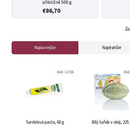
přibližně 500 g
€86,70
Zo
Najlacnejšie
Najdrahšie
Kód:
12726
Kód
Sardelová pasta, 60 g
Bílý tuňák v oleji, 225