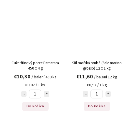
Cukr třtinový porce Demerara
Sůl mořská hrubá (Sale marino
450 x 4 g
grosso) 12 x 1 kg
€10,30
€11,60
/ balení 450 ks
/ balení 12 kg
€0,02 / 1 ks
€0,97 / 1 kg
Do košíka
Do košíka