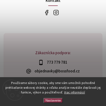
Kontakt
Zákaznícka podpora:
773 779 781
objednavky@bossfood.cz
Používame súbory cookie, aby sme vám umožnili pohodlné
prehliadanie webovej stránky a vďaka analýze neustále zlepšovali jej
funkcie, výkon a použiteľnosť.
Viac informácií
Copyright 2026
BossFood.sk
. Všetky práva vyhradené.
Vytvořil
Shoptet
| Design
Shoptak.cz
Nastavenie