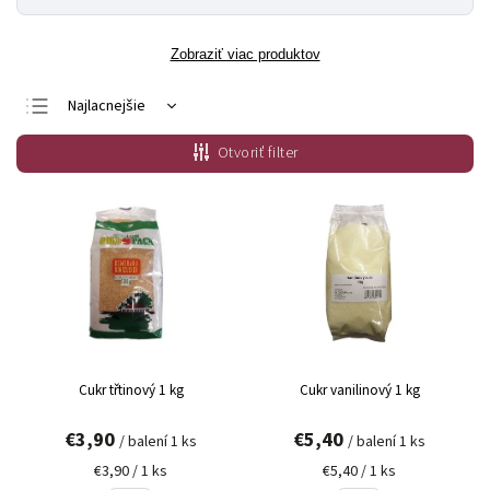
Zobraziť viac produktov
Najlacnejšie
Najdrahšie
Otvoriť filter
Najpredávanejšie
Abecedne
Cukr třtinový 1 kg
Cukr vanilinový 1 kg
€3,90
€5,40
/ balení 1 ks
/ balení 1 ks
€3,90 / 1 ks
€5,40 / 1 ks