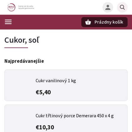
Prázdny košík
Hľadať
Cukor, soľ
Najpredávanejšie
Cukr vanilinový 1 kg
€5,40
Cukr třtinový porce Demerara 450 x 4 g
€10,30