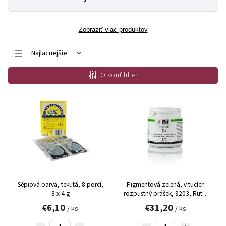
Zobraziť viac produktov
Najlacnejšie
Najdrahšie
Otvoriť filter
Najpredávanejšie
Abecedne
Sépiová barva, tekutá, 8 porcí,
Pigmentová zelená, v tucích
8 x 4 g
rozpustný prášek, 9203, Ruth,
20 g
€6,10
€31,20
/ ks
/ ks