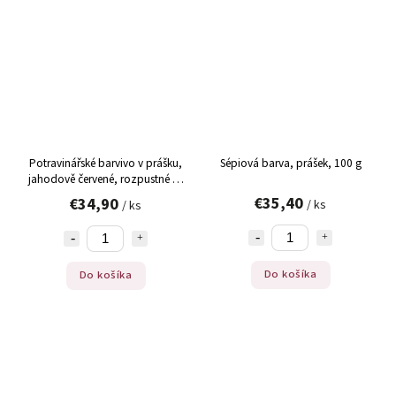
Potravinářské barvivo v prášku,
Sépiová barva, prášek, 100 g
jahodově červené, rozpustné ve
vodě, 9105, Ruth, 50 g
€35,40
€34,90
/ ks
/ ks
Do košíka
Do košíka