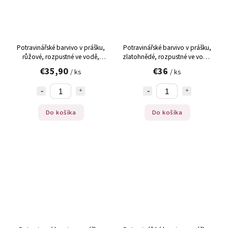
Potravinářské barvivo v prášku,
Potravinářské barvivo v prášku,
růžové, rozpustné ve vodě,
zlatohnědé, rozpustné ve vodě,
9113, Ruth, 50 g
9109, Ruth, 50 g
€35,90
€36
/ ks
/ ks
Do košíka
Do košíka