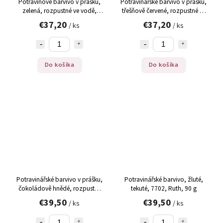
Potravinové barvivo v prášku,
Potravinářské barvivo v prášku,
zelená, rozpustné ve vodě,
třešňově červené, rozpustné ve
9103, Ruth, 50 g
vodě, 9106, Ruth, 50 g
€37,20
€37,20
/ ks
/ ks
Do košíka
Do košíka
Potravinářské barvivo v prášku,
Potravinářské barvivo, žluté,
čokoládově hnědé, rozpustné
tekuté, 7702, Ruth, 90 g
ve vodě, 9111, Ruth, 50 g
€39,50
€39,50
/ ks
/ ks