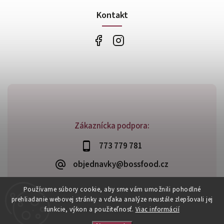
Kontakt
Zákaznícka podpora:
773 779 781
objednavky@bossfood.cz
Používame súbory cookie, aby sme vám umožnili pohodlné
prehliadanie webovej stránky a vďaka analýze neustále zlepšovali jej
funkcie, výkon a použiteľnosť.
Viac informácií
Copyright 2026
BossFood.sk
. Všetky práva vyhradené.
Vytvořil
Shoptet
| Design
Shoptak.cz