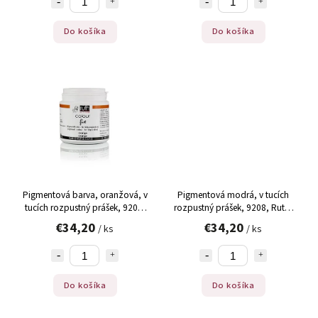
Do košíka
Do košíka
Pigmentová barva, oranžová, v
Pigmentová modrá, v tucích
tucích rozpustný prášek, 9204,
rozpustný prášek, 9208, Ruth,
Ruth, 20 g
20 g
€34,20
€34,20
/ ks
/ ks
Do košíka
Do košíka