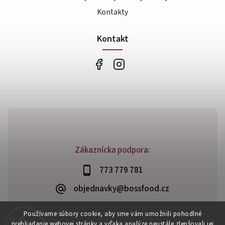
Kontakty
Kontakt
Zákaznícka podpora:
773 779 781
objednavky@bossfood.cz
Používame súbory cookie, aby sme vám umožnili pohodlné
prehliadanie webovej stránky a vďaka analýze neustále zlepšovali jej