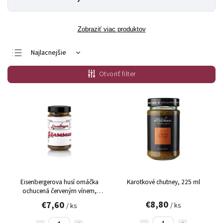
Zobraziť viac produktov
Najlacnejšie
Najdrahšie
Otvoriť filter
Najpredávanejšie
Abecedne
Eisenbergerova husí omáčka
Karotkové chutney, 225 ml
ochucená červeným vínem,
zimní sezóna, 225 ml
€8,80
€7,60
/ ks
/ ks