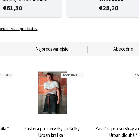
€61,30
€28,20
braziť viac produktov
Najpredávanejšie
Abecedne
860402
Kód:
860286
Kó
Zástěra kuchařská černobílá *
Zástěra pro servírky a číšníky
Zástěra pro servírky a 
Urban krátká *
Urban dlouhá *