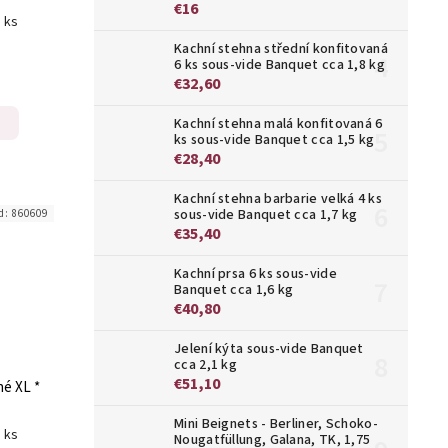
€16
1 ks
Kachní stehna střední konfitovaná
6 ks sous-vide Banquet cca 1,8 kg
€32,60
Kachní stehna malá konfitovaná 6
ks sous-vide Banquet cca 1,5 kg
€28,40
Kachní stehna barbarie velká 4 ks
sous-vide Banquet cca 1,7 kg
d:
860609
€35,40
Kachní prsa 6 ks sous-vide
Banquet cca 1,6 kg
€40,80
Jelení kýta sous-vide Banquet
cca 2,1 kg
€51,10
né XL *
Mini Beignets - Berliner, Schoko-
1 ks
Nougatfüllung, Galana, TK, 1,75