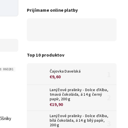
Prijímame online platby
Top 10 produktov
d:
860281
Čajovka Davelská
€9,60
Lanýžové pralinky - Dolce d'Alba,
tmavá čokoláda, á 14 g černý
papír, 200 g
€19,90
Lanýžové pralinky - Dolce d'Alba,
číšníky
bílá čokoláda, á 14 g bílý papír,
200 g