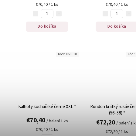
€70,40 / 1 ks
€70,40 / 1 ks
Do košíka
Do košíka
Kód:
860610
Kód:
Kalhoty kuchařské černé XXL *
Rondon krátký rukáv čer
(56–58) *
€70,40
€72,20
/ balení 1 ks
/ balení 1 
€70,40 / 1 ks
€72,20 / 1 ks