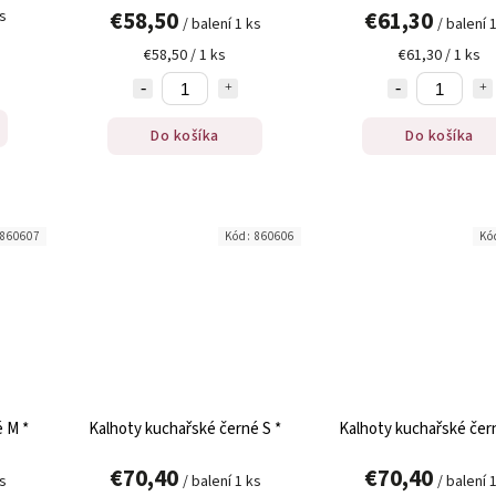
€58,50
€61,30
ks
/ balení 1 ks
/ balení 
€58,50 / 1 ks
€61,30 / 1 ks
Do košíka
Do košíka
860607
Kód:
860606
Kó
 M *
Kalhoty kuchařské černé S *
Kalhoty kuchařské čer
€70,40
€70,40
ks
/ balení 1 ks
/ balení 