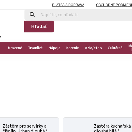
PLATBA A DOPRAVA
OBCHODNÉ PODMIEN
Hľadať
e
M
Mrazené
Trvanlivé
Nápoje
Korenie
Ázia/etno
Cukráreň
Zástěra pro servírky a
Zástěra kuchařská
číšníky Urban dlouhá *
dlouhá bílá *