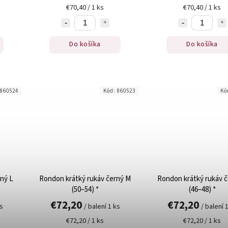
€70,40 / 1 ks
€70,40 / 1 ks
Do košíka
Do košíka
860524
Kód:
860523
Kó
ný L
Rondon krátký rukáv černý M
Rondon krátký rukáv č
(50–54) *
(46–48) *
€72,20
€72,20
ks
/ balení 1 ks
/ balení 
€72,20 / 1 ks
€72,20 / 1 ks