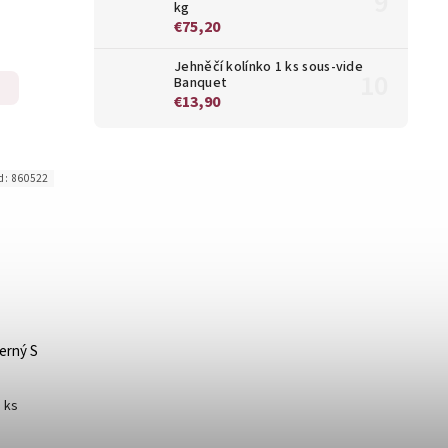
kg
€75,20
Jehněčí kolínko 1 ks sous-vide
Banquet
€13,90
d:
860522
erný S
1 ks