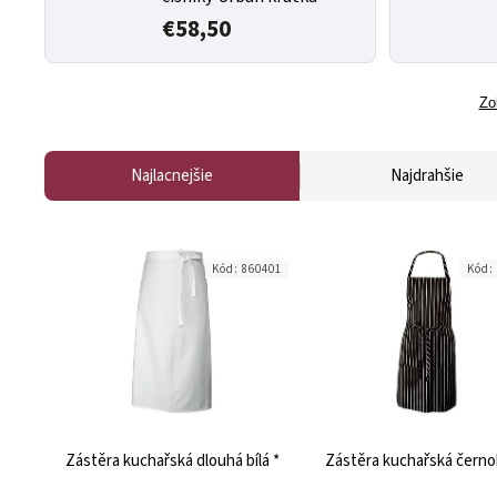
€58,50
Zo
Najlacnejšie
Najdrahšie
Kód:
860401
Kód:
Zástěra kuchařská dlouhá bílá *