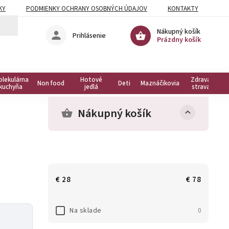
KY
PODMIENKY OCHRANY OSOBNÝCH ÚDAJOV
KONTAKTY
Nákupný košík
Prihlásenie
Prázdny košík
olekulárna
Hotové
Zdravá
Non food
Deti
Maznáčikovia
kuchyňa
jedlá
strava
Nákupný košík
€
28
€
78
Na sklade
0