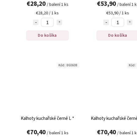
€28,20
€53,90
/ balení 1 ks
/ balení 1 
€28,20 / 1 ks
€53,90 / 1 ks
Do košíka
Do košíka
Kód:
860608
Kód:
Kalhoty kuchařské černé L *
Kalhoty kuchařské černé
€70,40
€70,40
/ balení 1 ks
/ balení 1 