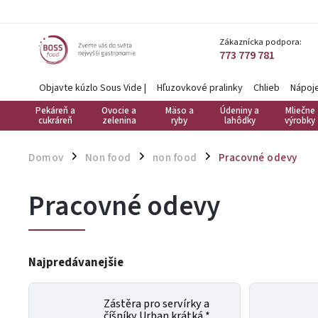
Zákaznícka podpora:
773 779 781
Objavte kúzlo Sous Vide
|
Hľuzovkové pralinky
Chlieb
Nápoj
Pekáreň a
Ovocie a
Mäso a
Údeniny a
Mliečne
cukráreň
zelenina
ryby
lahôdky
výrobky
Domov
Non food
non food
Pracovné odevy
/
/
/
Pracovné odevy
Najpredávanejšie
Zástěra pro servírky a
číšníky Urban krátká *