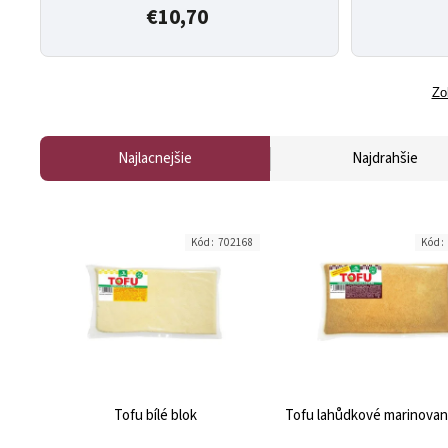
€10,70
Zo
Najlacnejšie
Najdrahšie
Kód:
702168
Kód:
Tofu bílé blok
Tofu lahůdkové marinovan