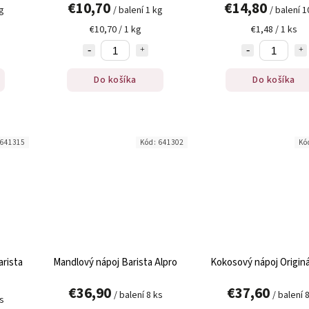
€10,70
€14,80
kg
/ balení 1 kg
/ balení 1
€10,70 / 1 kg
€1,48 / 1 ks
Do košíka
Do košíka
641315
Kód:
641302
Kó
rista
Mandlový nápoj Barista Alpro
Kokosový nápoj Originá
€36,90
€37,60
/ balení 8 ks
/ balení 
ks