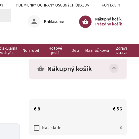
KY
PODMIENKY OCHRANY OSOBNÝCH ÚDAJOV
KONTAKTY
Nákupný košík
Prihlásenie
Prázdny košík
olekulárna
Hotové
Zdravá
Non food
Deti
Maznáčikovia
kuchyňa
jedlá
strava
Nákupný košík
€
8
€
56
Na sklade
0