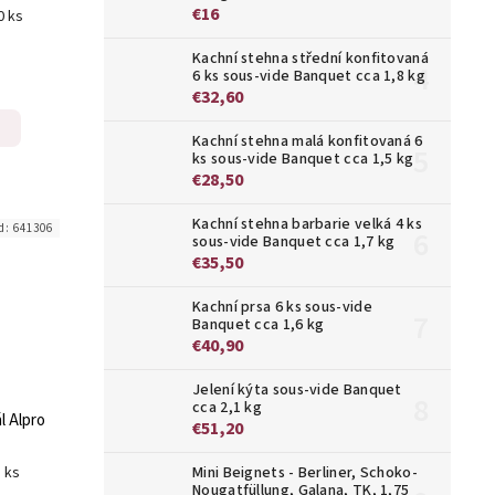
€16
0 ks
Kachní stehna střední konfitovaná
6 ks sous-vide Banquet cca 1,8 kg
€32,60
Kachní stehna malá konfitovaná 6
ks sous-vide Banquet cca 1,5 kg
€28,50
Kachní stehna barbarie velká 4 ks
d:
641306
sous-vide Banquet cca 1,7 kg
€35,50
Kachní prsa 6 ks sous-vide
Banquet cca 1,6 kg
€40,90
Jelení kýta sous-vide Banquet
cca 2,1 kg
l Alpro
€51,20
8 ks
Mini Beignets - Berliner, Schoko-
Nougatfüllung, Galana, TK, 1,75