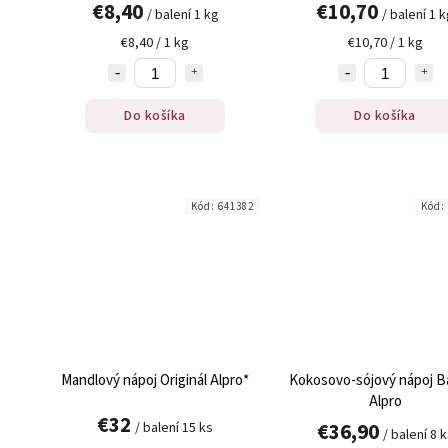
€8,40
€10,70
/ balení 1 kg
/ balení 1 
€8,40 / 1 kg
€10,70 / 1 kg
Do košíka
Do košíka
Kód:
641382
Kód:
Mandlový nápoj Originál Alpro*
Kokosovo-sójový nápoj Ba
Alpro
€32
€36,90
/ balení 15 ks
/ balení 8 