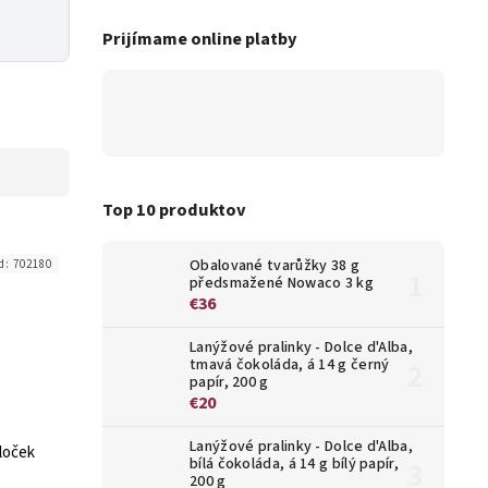
Prijímame online platby
Top 10 produktov
Obalované tvarůžky 38 g
d:
702180
předsmažené Nowaco 3 kg
€36
Lanýžové pralinky - Dolce d'Alba,
tmavá čokoláda, á 14 g černý
papír, 200 g
€20
Lanýžové pralinky - Dolce d'Alba,
bloček
bílá čokoláda, á 14 g bílý papír,
200 g