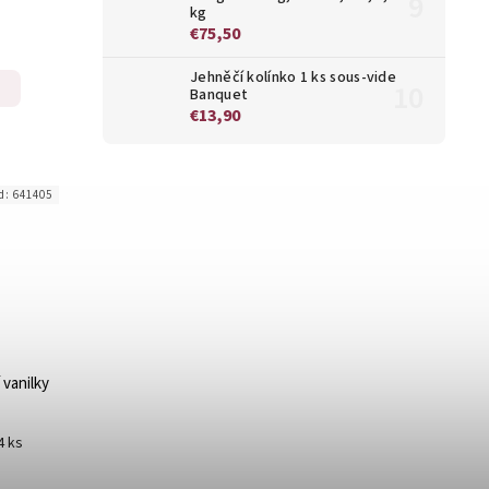
kg
€75,50
Jehněčí kolínko 1 ks sous-vide
Banquet
€13,90
d:
641405
 vanilky
4 ks