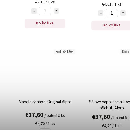
€2,13 / 1 ks
€4,61 / 1 ks
Do košíka
Do košíka
Kód:
641304
Kód:
Mandlový nápoj Originál Alpro
Sójový nápoj s vanilko
příchutí Alpro
€37,60
€37,60
/ balení 8 ks
/ balení 8 
€4,70 / 1 ks
€4,70 / 1 ks