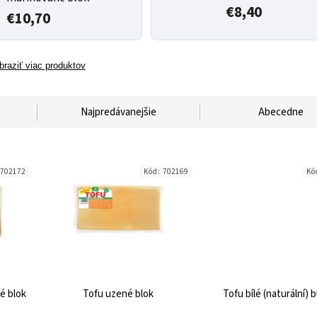
€8,40
€10,70
braziť viac produktov
Najpredávanejšie
Abecedne
702172
Kód:
702169
Kó
é blok
Tofu uzené blok
Tofu bílé (naturální) 