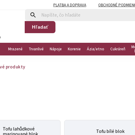
PLATBA A DOPRAVA
OBCHODNÉ PODMIEN
Hľadať
e
M
Mrazené
Trvanlivé
Nápoje
Korenie
Ázia/etno
Cukráreň
vé produkty
Tofu lahůdkové
Tofu bílé blok
marinované blok