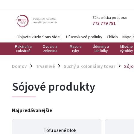
Zákaznícka podpora:
773 779 781
Objavte kúzlo Sous Vide
|
Hľuzovkové pralinky
Chlieb
Nápoj
Pekáreň a
Ovocie a
Mäso a
Údeniny a
Mliečne
cukráreň
zelenina
ryby
lahôdky
výrobky
Domov
Trvanlivé
Suchý a koloniálny tovar
Sójo
/
/
/
Sójové produkty
Najpredávanejšie
Tofu uzené blok