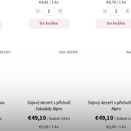
€4,61 / 1 ks
€4,70 / 1 ks
Do košíka
Do košíka
641307
Kód:
641404
Kó
vou
Sójový dezert s příchutí
Sójový dezert s příchutí
čokolády Alpro
Alpro
€49,10
€49,10
ks
/ balení 24 ks
/ balení 2
€2,05 / 1 ks
€2,05 / 1 ks