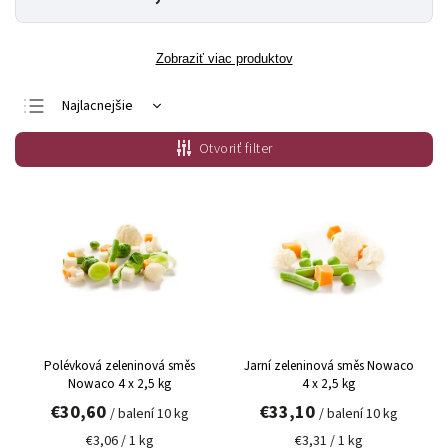
Zobraziť viac produktov
Najlacnejšie
Najdrahšie
Otvoriť filter
Najpredávanejšie
Abecedne
Polévková zeleninová směs
Jarní zeleninová směs Nowaco
Nowaco 4 x 2,5 kg
4 x 2,5 kg
€30,60
€33,10
/ balení 10 kg
/ balení 10 kg
€3,06 / 1 kg
€3,31 / 1 kg