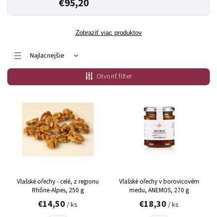
€95,20
Zobraziť viac produktov
Najlacnejšie
Najdrahšie
Otvoriť filter
Najpredávanejšie
Abecedne
Vlašské ořechy - celé, z regionu
Vlašské ořechy v borovicovém
Rhône-Alpes, 250 g
medu, ANEMOS, 270 g
€14,50
€18,30
/ ks
/ ks