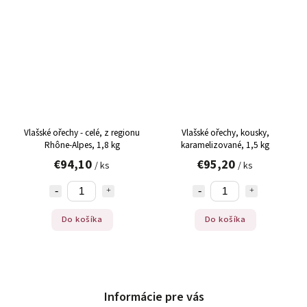
Vlašské ořechy - celé, z regionu
Vlašské ořechy, kousky,
Rhône-Alpes, 1,8 kg
karamelizované, 1,5 kg
€94,10
€95,20
/ ks
/ ks
Do košíka
Do košíka
Informácie pre vás