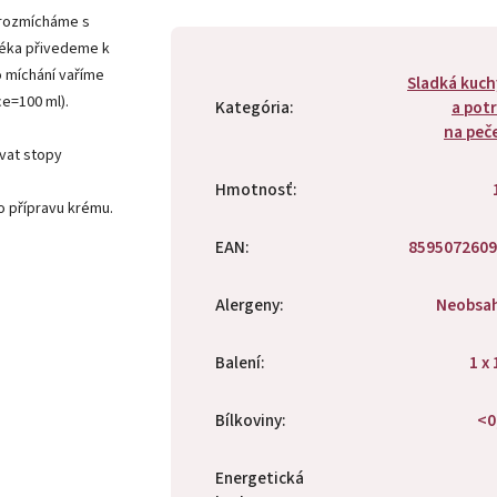
rozmícháme s
léka přivedeme k
o míchání vaříme
Sladká kuc
ce=100 ml).
Kategória
:
a pot
na peč
ovat stopy
Hmotnosť
:
o přípravu krému.
EAN
:
8595072609
Alergeny
:
Neobsa
Balení
:
1 x 
Bílkoviny
:
<0
Energetická