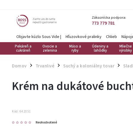
Zákaznícka podpora:
773 779 781
Objavte kúzlo Sous Vide
|
Hľuzovkové pralinky
Chlieb
Nápoj
Pekáreň a
Ovocie a
Mäso a
Údeniny a
Mliečne
cukráreň
zelenina
ryby
lahôdky
výrobky
Domov
Trvanlivé
Suchý a koloniálny tovar
Slad
/
/
/
Krém na dukátové buchti
Kód:
642051
Neohodnotené