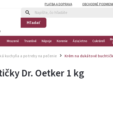
PLATBA A DOPRAVA
OBCHODNÉ PODMIEN
Hľadať
e
M
Mrazené
Trvanlivé
Nápoje
Korenie
Ázia/etno
Cukráreň
ká kuchyňa a potreby na pečenie
Krém na dukátové buchtičky
/
čky Dr. Oetker 1 kg