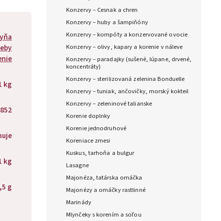
Konzervy – Cesnak a chren
Konzervy – huby a šampiňóny
Konzervy – kompóty a konzervované ovocie
hyňa
reby
Konzervy – olivy, kapary a korenie v náleve
enie
Konzervy – paradajky (sušené, lúpane, drvené,
koncentráty)
Konzervy – sterilizovaná zelenina Bonduelle
1 kg
Konzervy – tuniak, ančovičky, morský kokteil
Konzervy – zeleninové talianske
852
Korenie doplnky
Korenie jednodruhové
huje
Koreniace zmesi
Kuskus, tarhoňa a bulgur
1 kg
Lasagne
Majonéza, tatárska omáčka
,5 g
Majonézy a omáčky rastlinné
Marinády
Mlynčeky s korením a soľou