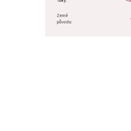
Tuky
:
<0
Země
původu
: