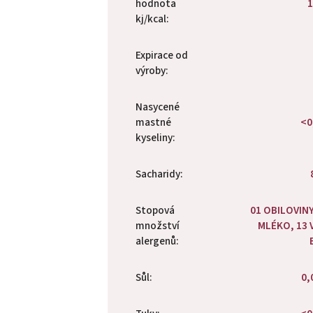
hodnota
1
kj/kcal
:
Expirace od
výroby
:
Nasycené
mastné
<0
kyseliny
:
Sacharidy
:
Stopová
01 OBILOVINY
množství
MLÉKO, 13 
alergenů
:
Sůl
:
0,