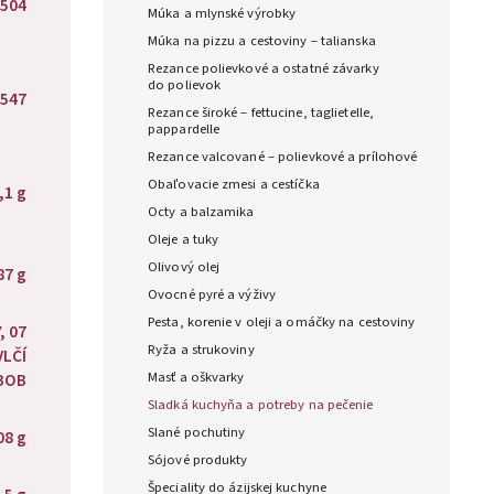
504
Múka a mlynské výrobky
Múka na pizzu a cestoviny – talianska
Rezance polievkové a ostatné závarky
do polievok
547
Rezance široké – fettucine, taglietelle,
pappardelle
Rezance valcované – polievkové a prílohové
Obaľovacie zmesi a cestíčka
,1 g
Octy a balzamika
Oleje a tuky
Olivový olej
87 g
Ovocné pyré a výživy
Pesta, korenie v oleji a omáčky na cestoviny
, 07
Ryža a strukoviny
VLČÍ
Masť a oškvarky
BOB
Sladká kuchyňa a potreby na pečenie
Slané pochutiny
08 g
Sójové produkty
Špeciality do ázijskej kuchyne