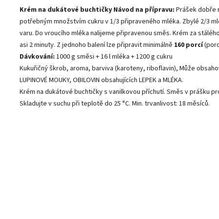
Krém na dukátové buchtičky
Návod na přípravu:
Prášek dobře 
potřebným množstvím cukru v 1/3 připraveného mléka. Zbylé 2/3 m
varu. Do vroucího mléka nalijeme připravenou směs. Krém za stáléh
asi 2 minuty. Z jednoho balení lze připravit minimálně
160 porcí
(por
Dávkování:
1000 g směsi + 16 l mléka + 1200 g cukru
Kukuřičný škrob, aroma, barviva (karoteny, riboflavin), Může obsah
LUPINOVÉ MOUKY, OBILOVIN obsahujících LEPEK a MLÉKA.
Krém na dukátové buchtičky s vanilkovou příchutí. Směs v prášku pr
Skladujte v suchu při teplotě do 25 °C. Min. trvanlivost: 18 měsíců.