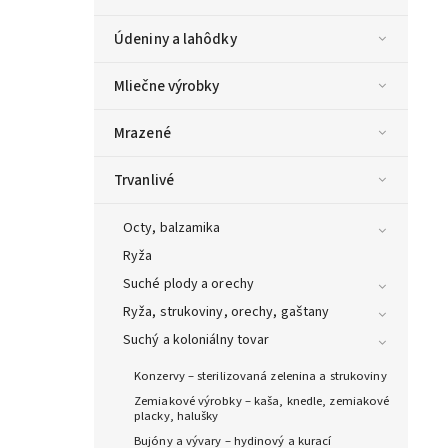
Údeniny a lahôdky
Mliečne výrobky
Mrazené
Trvanlivé
Octy, balzamika
Ryža
Suché plody a orechy
Ryža, strukoviny, orechy, gaštany
Suchý a koloniálny tovar
Konzervy – sterilizovaná zelenina a strukoviny
Zemiakové výrobky – kaša, knedle, zemiakové
placky, halušky
Bujóny a vývary – hydinový a kurací