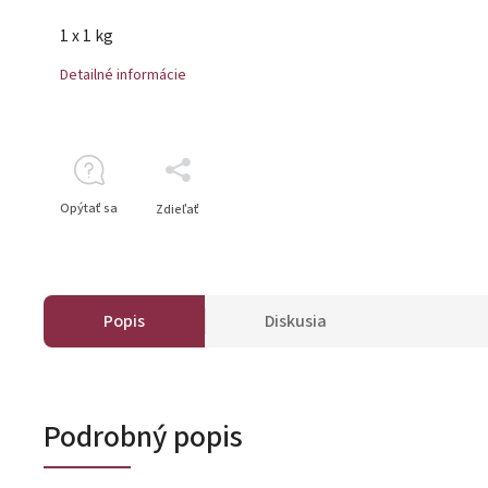
1 x 1 kg
Detailné informácie
Opýtať sa
Zdieľať
Popis
Diskusia
Podrobný popis