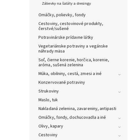
Zálievky na šaláty a dresingy
Omáčky, polievky, fondy
Cestoviny, cestovinové produkty,
čerstvé/sušené
Potravinárske prídavne látky
Vegetariánske potraviny a vegánske
náhrady mäsa
Soľ, čierne korenie, horčica, korenie,
aróma, sušená zelenina
Múka, obilniny, cestá, zmesi a iné
Konzervované potraviny
Strukoviny
Maslo, tuk
Nakladaná zelenina, zavareniny, antipasti
Omáčky, fondy, dochucovadla a iné
Olivy, kapary
Cestoviny