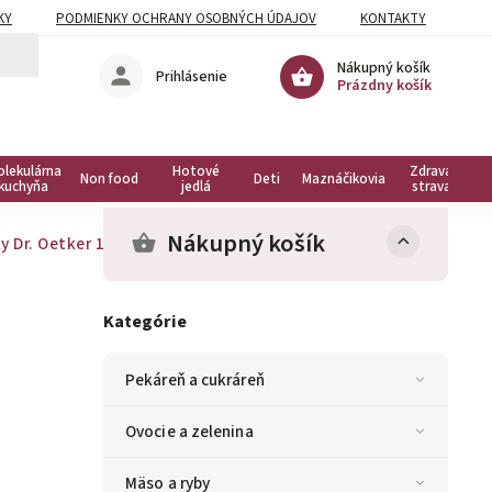
KY
PODMIENKY OCHRANY OSOBNÝCH ÚDAJOV
KONTAKTY
Nákupný košík
Prihlásenie
Prázdny košík
olekulárna
Hotové
Zdravá
Non food
Deti
Maznáčikovia
kuchyňa
jedlá
strava
Nákupný košík
 Dr. Oetker 1 kg
Kategórie
Pekáreň a cukráreň
Ovocie a zelenina
Mäso a ryby