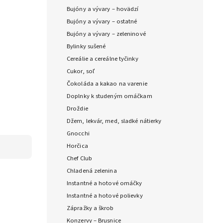
Bujóny a vývary – hovädzí
Bujóny a vývary – ostatné
Bujóny a vývary – zeleninové
Bylinky sušené
Cereálie a cereálne tyčinky
Cukor, soľ
Čokoláda a kakao na varenie
Doplnky k studeným omáčkam
Droždie
Džem, lekvár, med, sladké nátierky
Gnocchi
Horčica
Chef Club
Chladená zelenina
Instantné a hotové omáčky
Instantné a hotové polievky
Zápražky a škrob
Konzervy – Brusnice