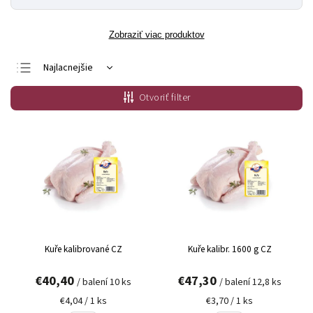
Zobraziť viac produktov
Najlacnejšie
Najdrahšie
Otvoriť filter
Najpredávanejšie
Abecedne
Kuře kalibrované CZ
Kuře kalibr. 1600 g CZ
€40,40
€47,30
/ balení 10 ks
/ balení 12,8 ks
€4,04 / 1 ks
€3,70 / 1 ks