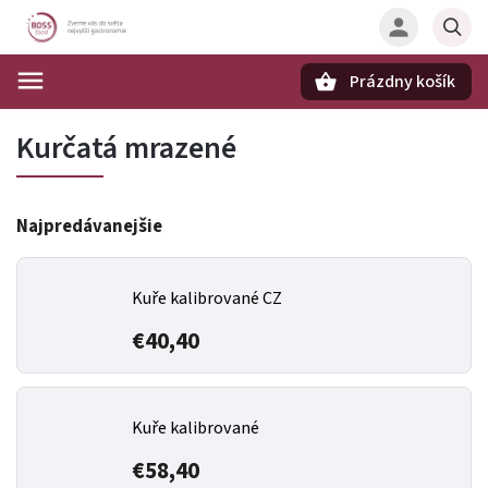
Prázdny košík
Hľadať
Kurčatá mrazené
Najpredávanejšie
Kuře kalibrované CZ
€40,40
Kuře kalibrované
€58,40