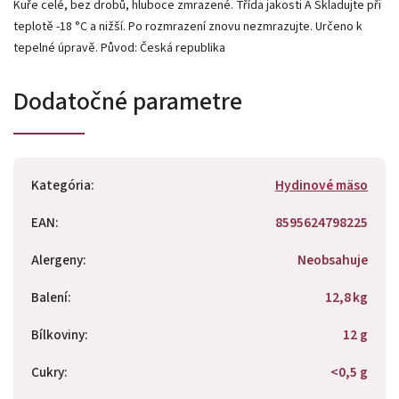
Kuře celé, bez drobů, hluboce zmrazené. Třída jakosti A Skladujte při
teplotě -18 °C a nižší. Po rozmrazení znovu nezmrazujte. Určeno k
tepelné úpravě. Původ: Česká republika
Dodatočné parametre
Kategória
:
Hydinové mäso
EAN
:
8595624798225
Alergeny
:
Neobsahuje
Balení
:
12,8 kg
Bílkoviny
:
12 g
Cukry
:
<0,5 g