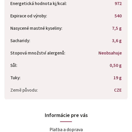
Energetická hodnota kj/kcal
:
972
Expirace od výroby
:
540
Nasycené mastné kyseliny
:
7,5 g
Sacharidy
:
3,6 g
Stopová množství alergenů
:
Neobsahuje
Sůl
:
0,50 g
Tuky
:
19 g
Země původu
:
CZE
Informácie pre vás
Platba a doprava