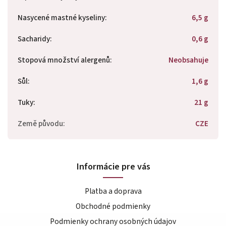
Nasycené mastné kyseliny
:
6,5 g
Sacharidy
:
0,6 g
Stopová množství alergenů
:
Neobsahuje
Sůl
:
1,6 g
Tuky
:
21 g
Země původu
:
CZE
Informácie pre vás
Platba a doprava
Obchodné podmienky
Podmienky ochrany osobných údajov