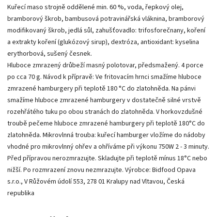
Kuřecí maso strojně oddělené min. 60 %, voda, řepkový olej,
bramborový škrob, bambusová potravinářská vláknina, bramborový
modifikovaný škrob, jedlá sůl, zahušťovadlo: trifosforečnany, koření
a extrakty koření (glukózový sirup), dextróza, antioxidant: kyselina
erythorbová, sušený česnek.
Hluboce zmrazený drůbeží masný polotovar, předsmažený. 4 porce
po cca 70 g. Návod k přípravě: Ve fritovacím hrnci smažíme hluboce
zmrazené hamburgery při teplotě 180 °C do zlatohněda. Na pánvi
smažíme hluboce zmrazené hamburgery v dostatečně silné vrstvě
rozehřátého tuku po obou stranách do zlatohněda. V horkovzdušné
troubě pečeme hluboce zmrazené hamburgery při teplotě 180°C do
zlatohněda. Mikrovlnná trouba: kuřecí hamburger vložíme do nádoby
vhodné pro mikrovlnný ohřev a ohříváme při výkonu 750W 2 - 3 minuty.
Před přípravou nerozmrazujte. Skladujte při teplotě mínus 18°C nebo
nižší. Po rozmrazení znovu nezmrazujte. Výrobce: Bidfood Opava
s.r.o., V Růžovém údolí 553, 278 01 Kralupy nad Vltavou, Česká
republika