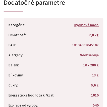
Dodatočné parametre
Kategória
:
Hydinové mäso
Hmotnosť
:
2,8 kg
EAN
:
18594001045102
Alergeny
:
Neobsahuje
Balení
:
10 x 280 g
Bílkoviny
:
13 g
Cukry
:
0,6 g
Energetická hodnota kj/kcal
:
1010
Expirace od výroby
:
540