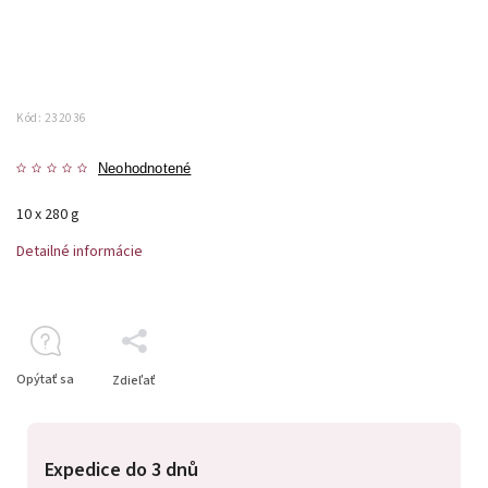
Kód:
232036
Neohodnotené
10 x 280 g
Detailné informácie
Opýtať sa
Zdieľať
Expedice do 3 dnů