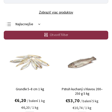
Zobraziť viac produktov
Najlacnejšie
Najdrahšie
Otvoriť filter
Najpredávanejšie
Abecedne
Grundle 5–8 cm 1 kg
Pstruh kuchaný s hlavou 200–
250 g 5 kg
€6,20
€53,70
/ balení 1 kg
/ balení 5 kg
€6,20 / 1 kg
€10,74 / 1 kg