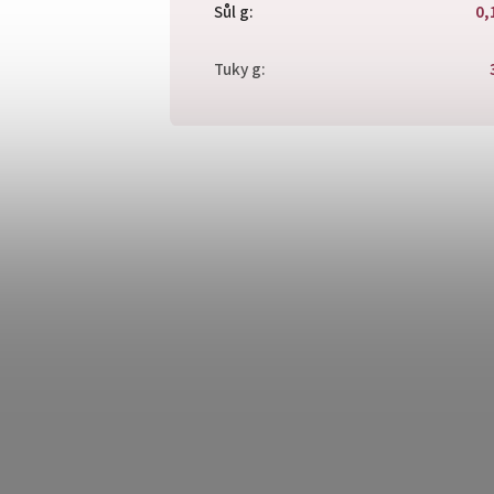
Sůl g
:
0,
Tuky g
: