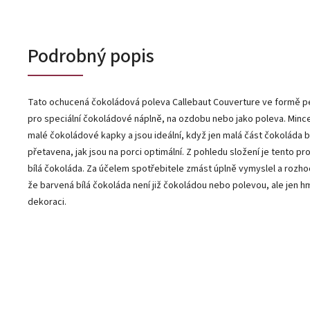
Podrobný popis
Tato ochucená čokoládová poleva Callebaut Couverture ve formě pe
pro speciální čokoládové náplně, na ozdobu nebo jako poleva. Mince
malé čokoládové kapky a jsou ideální, když jen malá část čokoláda 
přetavena, jak jsou na porci optimální. Z pohledu složení je tento pr
bílá čokoláda. Za účelem spotřebitele zmást úplně vymyslel a rozh
že barvená bílá čokoláda není již čokoládou nebo polevou, ale jen 
dekoraci.