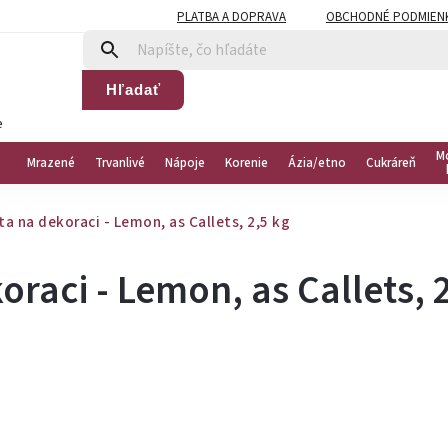
PLATBA A DOPRAVA
OBCHODNÉ PODMIEN
Hľadať
e
M
Mrazené
Trvanlivé
Nápoje
Korenie
Ázia/etno
Cukráreň
 na dekoraci - Lemon, as Callets, 2,5 kg
aci - Lemon, as Callets, 