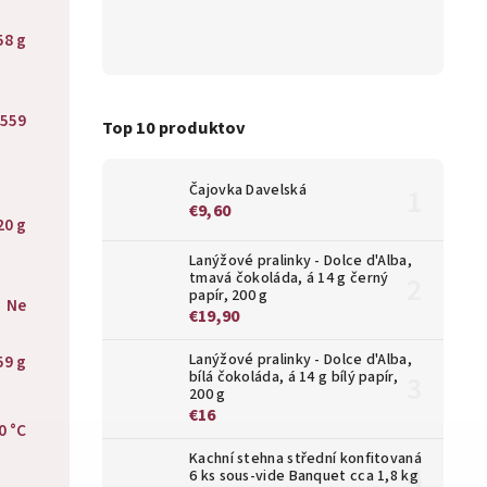
58 g
/559
Top 10 produktov
Čajovka Davelská
€9,60
20 g
Lanýžové pralinky - Dolce d'Alba,
tmavá čokoláda, á 14 g černý
papír, 200 g
Ne
€19,90
Lanýžové pralinky - Dolce d'Alba,
59 g
bílá čokoláda, á 14 g bílý papír,
200 g
€16
0 °C
Kachní stehna střední konfitovaná
6 ks sous-vide Banquet cca 1,8 kg