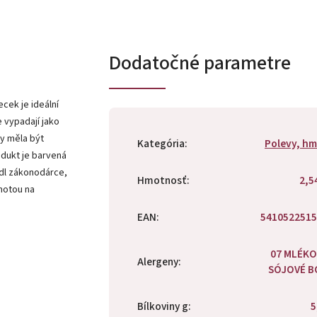
Dodatočné parametre
cek je ideální
 vypadají jako
by měla být
Kategória
:
Polevy, h
odukt je barvená
odl zákonodárce,
Hmotnosť
:
2,5
hmotou na
EAN
:
5410522515
07 MLÉKO
Alergeny
:
SÓJOVÉ B
Bílkoviny g
:
5