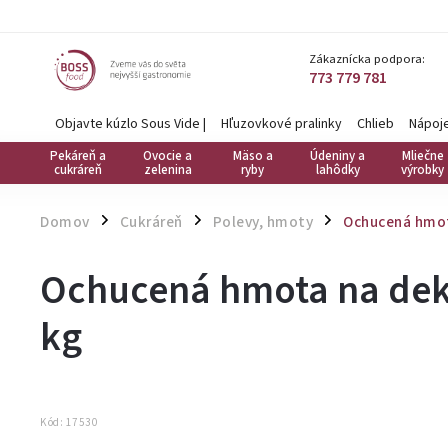
Zákaznícka podpora:
773 779 781
Objavte kúzlo Sous Vide
|
Hľuzovkové pralinky
Chlieb
Nápoj
Pekáreň a
Ovocie a
Mäso a
Údeniny a
Mliečne
cukráreň
zelenina
ryby
lahôdky
výrobky
Domov
Cukráreň
Polevy, hmoty
Ochucená hmota
/
/
/
Ochucená hmota na dekor
kg
Kód:
17530