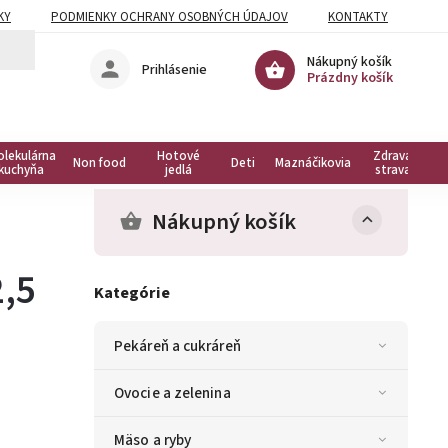
KY
PODMIENKY OCHRANY OSOBNÝCH ÚDAJOV
KONTAKTY
Nákupný košík
Prihlásenie
Prázdny košík
olekulárna
Hotové
Zdravá
Non food
Deti
Maznáčikovia
kuchyňa
jedlá
strava
Nákupný košík
2,5
Kategórie
Pekáreň a cukráreň
Ovocie a zelenina
Mäso a ryby