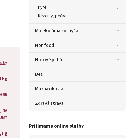
Pyré
Dezerty, pečivo
Molekulárna kuchyňa
Non food
Hotové jedlá
moty
Deti
4 kg
Maznáčikovia
695
Zdravá strava
, 06
OBY
Prijímame online platby
,1 g