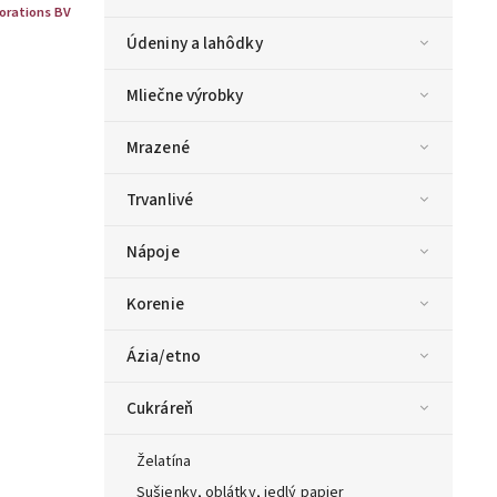
orations BV
Údeniny a lahôdky
Mliečne výrobky
Mrazené
Trvanlivé
Nápoje
Korenie
Ázia/etno
Cukráreň
Želatína
Sušienky, oblátky, jedlý papier