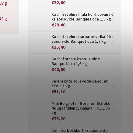
€32,60
18 g
Kachní stehna malá konfitovaná 6
34 g
ks sous-vide Banquet cca 1,5 kg
€28,40
Kachní stehna barbarie velká 4 ks
sous-vide Banquet cca 1,7 kg
€35,40
Kachní prsa 6 ks sous-vide
Banquet cca 1,6 kg
€40,80
Jelení kýta sous-vide Banquet
cca 2,1 kg
€51,10
Mini Beignets - Berliner, Schoko-
Nougatfüllung, Galana, TK, 1,75
kg
€75,20
Jehněčí kolínko 1 ks sous-vide