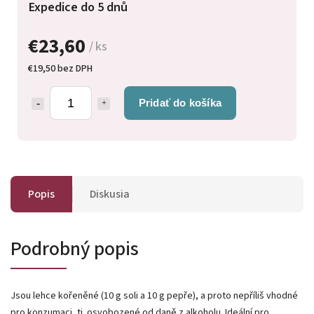
Expedice do 5 dnů
€23,60
/ ks
€19,50 bez DPH
Pridať do košíka
Popis
Diskusia
Podrobný popis
Jsou lehce kořeněné (10 g soli a 10 g pepře), a proto nepříliš vhodné
pro konzumaci, tj. osvobozené od daně z alkoholu. Ideální pro