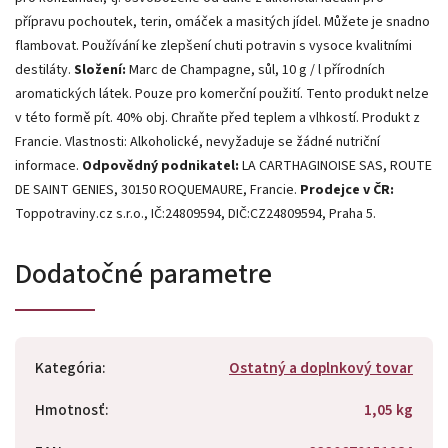
přípravu pochoutek, terin, omáček a masitých jídel. Můžete je snadno
flambovat. Používání ke zlepšení chuti potravin s vysoce kvalitními
destiláty.
Složení:
Marc de Champagne, sůl, 10 g / l přírodních
aromatických látek. Pouze pro komerční použití. Tento produkt nelze
v této formě pít. 40% obj. Chraňte před teplem a vlhkostí. Produkt z
Francie. Vlastnosti: Alkoholické, nevyžaduje se žádné nutriční
informace.
Odpovědný podnikatel:
LA CARTHAGINOISE SAS, ROUTE
DE SAINT GENIES, 30150 ROQUEMAURE, Francie.
Prodejce v ČR:
Toppotraviny.cz s.r.o., IČ:24809594, DIČ:CZ24809594, Praha 5.
Dodatočné parametre
Kategória
:
Ostatný a doplnkový tovar
Hmotnosť
:
1,05 kg