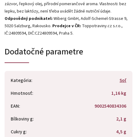
zázvor, řepkový olej, přírodní pomerančové aroma. Vlastnosti: bez
lepku, bez laktózy, není třeba uvádět žádné nutriční údaje.
Odpovědný podnikatel:
Wiberg GmbH, Adolf-Schemel-Strasse 9,
5020 Salzburg, Rakousko.
Prodejce v ČR:
Toppotraviny.cz s.r.o.,
IČ:24809594, DIČ:CZ24809594, Praha 5.
Dodatočné parametre
Kategória
:
Soľ
Hmotnosť
:
1,16 kg
EAN
:
9002540834306
Bílkoviny g
:
2,1 g
Cukry g
:
4,5 g