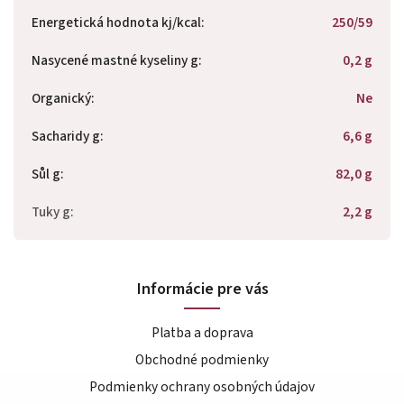
Energetická hodnota kj/kcal
:
250/59
Nasycené mastné kyseliny g
:
0,2 g
Organický
:
Ne
Sacharidy g
:
6,6 g
Sůl g
:
82,0 g
Tuky g
:
2,2 g
Informácie pre vás
Platba a doprava
Obchodné podmienky
Podmienky ochrany osobných údajov