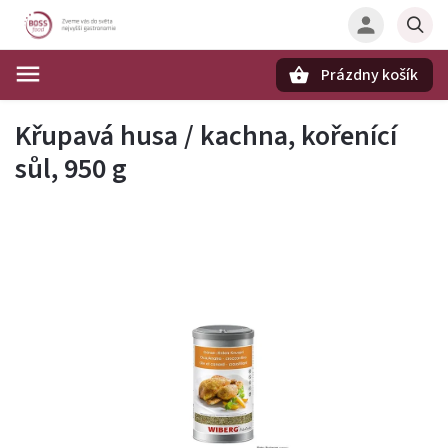
Prázdny košík
Hľadať
Křupavá husa / kachna, kořenící
sůl, 950 g