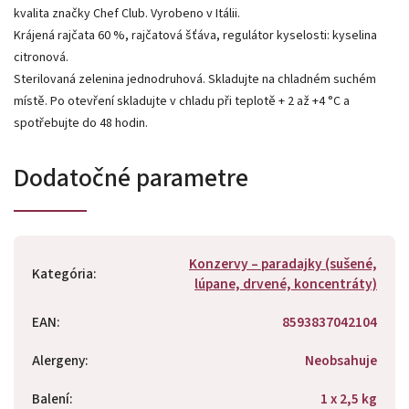
kvalita značky Chef Club. Vyrobeno v Itálii.
Krájená rajčata 60 %, rajčatová šťáva, regulátor kyselosti: kyselina
citronová.
Sterilovaná zelenina jednodruhová. Skladujte na chladném suchém
místě. Po otevření skladujte v chladu při teplotě + 2 až +4 °C a
spotřebujte do 48 hodin.
Dodatočné parametre
Konzervy – paradajky (sušené,
Kategória
:
lúpane, drvené, koncentráty)
EAN
:
8593837042104
Alergeny
:
Neobsahuje
Balení
:
1 x 2,5 kg