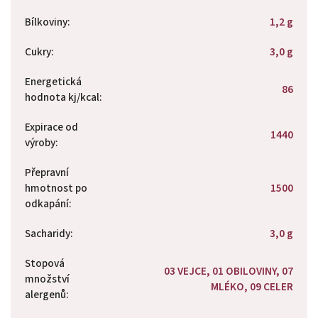
Bílkoviny
:
1,2 g
Cukry
:
3,0 g
Energetická
86
hodnota kj/kcal
:
Expirace od
1440
výroby
:
Přepravní
hmotnost po
1500
odkapání
:
Sacharidy
:
3,0 g
Stopová
03 VEJCE, 01 OBILOVINY, 07
množství
MLÉKO, 09 CELER
alergenů
: