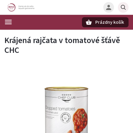
Prázdny košík
Hľadať
Krájená rajčata v tomatové šťávě
CHC