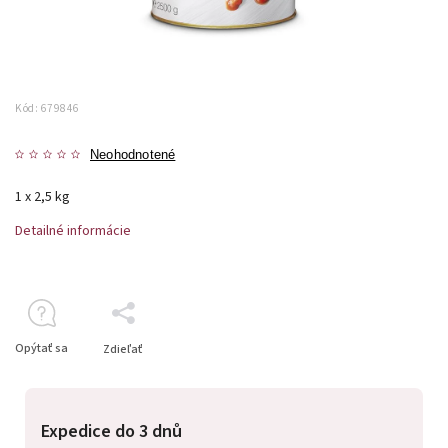
Kód:
679846
Neohodnotené
1 x 2,5 kg
Detailné informácie
Opýtať sa
Zdieľať
Expedice do 3 dnů