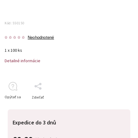
Kód:
550150
Neohodnotené
1 x 100 ks
Detailné informácie
Opýtať sa
Zdieľať
Expedice do 3 dnů