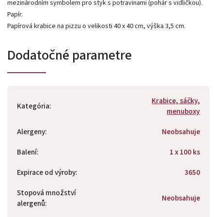
mezinárodním symbolem pro styk s potravinami (pohár s vidličkou).
Papír.
Papírová krabice na pizzu o velikosti 40 x 40 cm, výška 3,5 cm.
Dodatočné parametre
Krabice, sáčky,
Kategória
:
menuboxy
Alergeny
:
Neobsahuje
Balení
:
1 x 100 ks
Expirace od výroby
:
3650
Stopová množství
Neobsahuje
alergenů
: