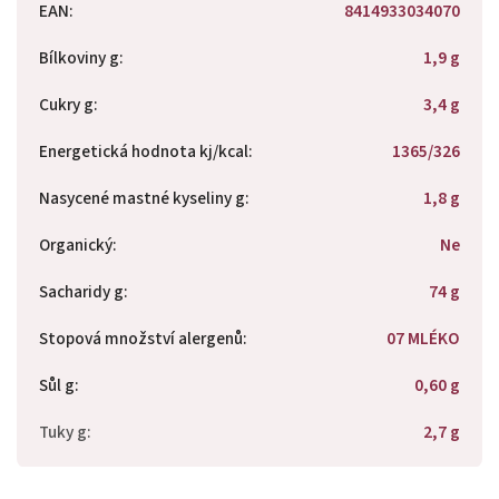
EAN
:
8414933034070
Bílkoviny g
:
1,9 g
Cukry g
:
3,4 g
Energetická hodnota kj/kcal
:
1365/326
Nasycené mastné kyseliny g
:
1,8 g
Organický
:
Ne
Sacharidy g
:
74 g
Stopová množství alergenů
:
07 MLÉKO
Sůl g
:
0,60 g
Tuky g
:
2,7 g