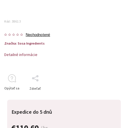
Kód:
38613
Neohodnotené
Značka:
Sosa Ingredients
Detailné informácie
Opýtať sa
Zdieľať
Expedice do 5 dnů
€110,60