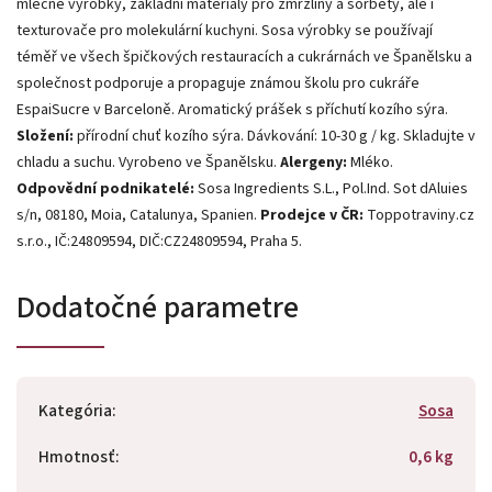
mléčné výrobky, základní materiály pro zmrzliny a sorbety, ale i
texturovače pro molekulární kuchyni. Sosa výrobky se používají
téměř ve všech špičkových restauracích a cukrárnách ve Španělsku a
společnost podporuje a propaguje známou školu pro cukráře
EspaiSucre v Barceloně.
Aromatický prášek s příchutí kozího sýra.
Složení:
přírodní chuť kozího sýra. Dávkování: 10-30 g / kg. Skladujte v
chladu a suchu. Vyrobeno ve Španělsku.
Alergeny:
Mléko.
Odpovědní podnikatelé:
Sosa Ingredients S.L., Pol.Ind. Sot dAluies
s/n, 08180, Moia, Catalunya, Spanien.
Prodejce v ČR:
Toppotraviny.cz
s.r.o., IČ:24809594, DIČ:CZ24809594, Praha 5.
Dodatočné parametre
Kategória
:
Sosa
Hmotnosť
:
0,6 kg