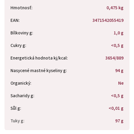
Hmotnosť
:
0,475 kg
EAN
:
3471542055419
Bílkoviny g
:
1,0 g
Cukry g
:
<0,5 g
Energetická hodnota kj/kcal
:
3654/889
Nasycené mastné kyseliny g
:
94 g
Organický
:
Ne
Sacharidy g
:
<0,5 g
Sůl g
:
<0,01 g
Tuky g
:
97 g