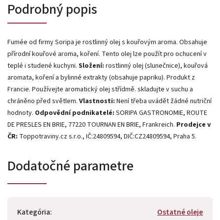
Podrobný popis
Fumée od firmy Soripa je rostlinný olej s kouřovým aroma. Obsahuje
přírodní kouřové aroma,
koření
. Tento olej lze použít pro ochucení v
teplé i studené kuchyni.
Složení:
rostlinný olej (slunečnice), kouřová
aromata, koření a bylinné extrakty (obsahuje papriku). Produkt z
Francie. Používejte aromatický olej střídmě. skladujte v suchu a
chráněno před světlem.
Vlastnosti:
Není třeba uvádět žádné nutriční
hodnoty.
Odpovědní podnikatelé:
SORIPA GASTRONOMIE, ROUTE
DE PRESLES EN BRIE, 77220 TOURNAN EN BRIE, Frankreich.
Prodejce v
ČR:
Toppotraviny.cz s.r.o., IČ:24809594, DIČ:CZ24809594, Praha 5.
Dodatočné parametre
Kategória
:
Ostatné oleje