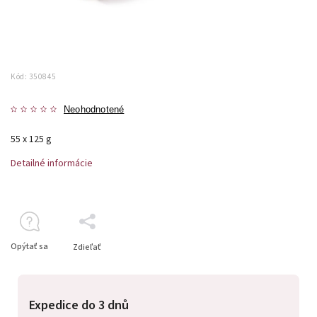
Kód:
350845
Neohodnotené
55 x 125 g
Detailné informácie
Opýtať sa
Zdieľať
Expedice do 3 dnů