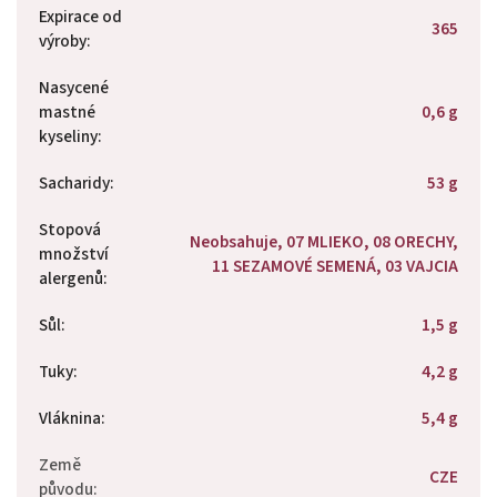
Expirace od
365
výroby
:
Nasycené
mastné
0,6 g
kyseliny
:
Sacharidy
:
53 g
Stopová
Neobsahuje, 07 MLIEKO, 08 ORECHY,
množství
11 SEZAMOVÉ SEMENÁ, 03 VAJCIA
alergenů
:
Sůl
:
1,5 g
Tuky
:
4,2 g
Vláknina
:
5,4 g
Země
CZE
původu
: