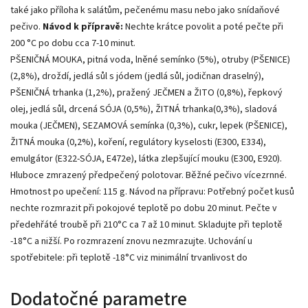
také jako příloha k salátům, pečenému masu nebo jako snídaňové
pečivo.
Návod k přípravě:
Nechte krátce povolit a poté pečte při
200 °C po dobu cca 7-10 minut.
PŠENIČNÁ MOUKA, pitná voda, lněné semínko (5%), otruby (PŠENICE)
(2,8%), droždí, jedlá sůl s jódem (jedlá sůl, jodičnan draselný),
PŠENIČNÁ trhanka (1,2%), pražený JEČMEN a ŽITO (0,8%), řepkový
olej, jedlá sůl, drcená SÓJA (0,5%), ŽITNÁ trhanka(0,3%), sladová
mouka (JEČMEN), SEZAMOVÁ semínka (0,3%), cukr, lepek (PŠENICE),
ŽITNÁ mouka (0,2%), koření, regulátory kyselosti (E300, E334),
emulgátor (E322-SÓJA, E472e), látka zlepšující mouku (E300, E920).
Hluboce zmrazený předpečený polotovar. Běžné pečivo vícezrnné.
Hmotnost po upečení: 115 g. Návod na přípravu: Potřebný počet kusů
nechte rozmrazit při pokojové teplotě po dobu 20 minut. Pečte v
předehřáté troubě při 210°C ca 7 až 10 minut. Skladujte při teplotě
-18°C a nižší. Po rozmrazení znovu nezmrazujte. Uchování u
spotřebitele: při teplotě -18°C viz minimální trvanlivost do
Dodatočné parametre