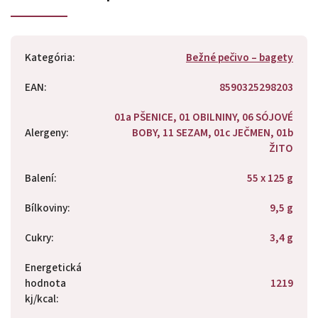
Kategória
:
Bežné pečivo – bagety
EAN
:
8590325298203
01a PŠENICE, 01 OBILNINY, 06 SÓJOVÉ
Alergeny
:
BOBY, 11 SEZAM, 01c JEČMEN, 01b
ŽITO
Balení
:
55 x 125 g
Bílkoviny
:
9,5 g
Cukry
:
3,4 g
Energetická
hodnota
1219
kj/kcal
: