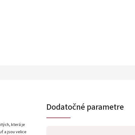
Dodatočné parametre
itých, která je
ť a jsou velice