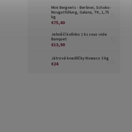
Mini Beignets - Berliner, Schoko-
Nougatfüllung, Galana, TK, 1,75
kg
€75,40
Jehněčí kolínko 1 ks sous-vide
Banquet
€13,90
Játrové knedlíčky Nowaco 3 kg
€24