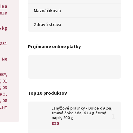
ie a
Maznáčikovia
inky
Zdravá strava
5 kg
831
Prijímame online platby
Ne
OBY,
, 01
, 03
Top 10 produktov
ÉKO,
, 08
CHY
Lanýžové pralinky - Dolce d'Alba,
tmavá čokoláda, á 14 g černý
papír, 200 g
€20