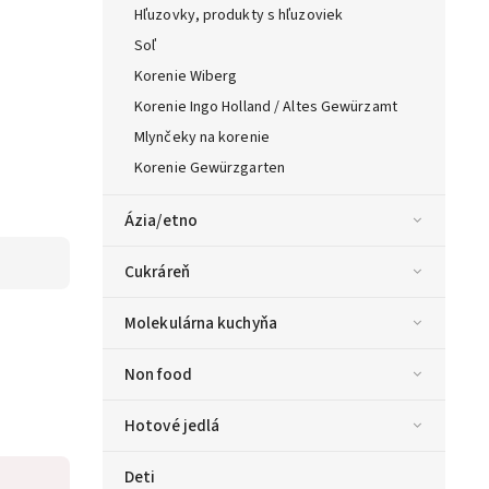
Hľuzovky, produkty s hľuzoviek
Soľ
Korenie Wiberg
Korenie Ingo Holland / Altes Gewürzamt
Mlynčeky na korenie
Korenie Gewürzgarten
Ázia/etno
Cukráreň
Molekulárna kuchyňa
Non food
Hotové jedlá
Deti