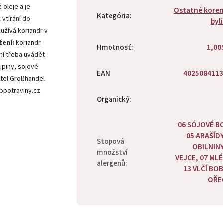
 oleje a je
Ostatné koren
Kategória
:
 vtírání do
byl
užívá koriandr v
žení:
koriandr.
Hmotnosť
:
1,00
ní třeba uvádět
lupiny, sojové
EAN
:
4025084113
tel Großhandel
ppotraviny.cz
Organický
:
06 SÓJOVÉ B
05 ARAŠÍDY
Stopová
OBILNINY
množství
VEJCE, 07 ML
alergenů
:
13 VLČÍ BOB
OŘE