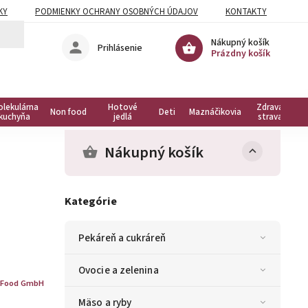
KY
PODMIENKY OCHRANY OSOBNÝCH ÚDAJOV
KONTAKTY
Nákupný košík
Prihlásenie
Prázdny košík
olekulárna
Hotové
Zdravá
Non food
Deti
Maznáčikovia
kuchyňa
jedlá
strava
Nákupný košík
Kategórie
Pekáreň a cukráreň
Ovocie a zelenina
 Food GmbH
Mäso a ryby