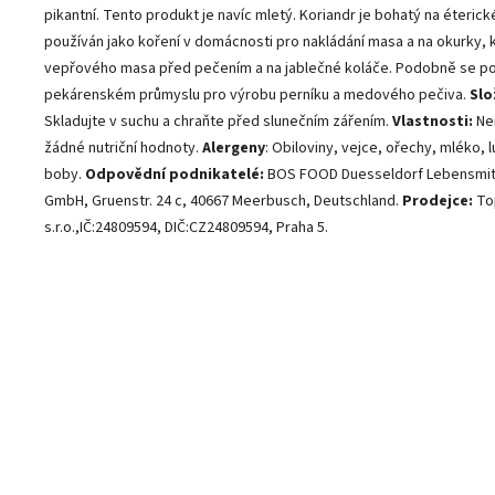
pikantní. Tento produkt je navíc mletý. Koriandr je bohatý na éterické
používán jako koření v domácnosti pro nakládání masa a na okurky, k
vepřového masa před pečením a na jablečné koláče. Podobně se po
pekárenském průmyslu pro výrobu perníku a medového pečiva.
Slo
Skladujte v suchu a chraňte před slunečním zářením.
Vlastnosti:
Ne
žádné nutriční hodnoty.
Alergeny
: Obiloviny, vejce, ořechy, mléko, 
boby.
Odpovědní podnikatelé:
BOS FOOD Duesseldorf Lebensmit
GmbH, Gruenstr. 24 c, 40667 Meerbusch, Deutschland.
Prodejce:
To
s.r.o.,IČ:24809594, DIČ:CZ24809594, Praha 5.