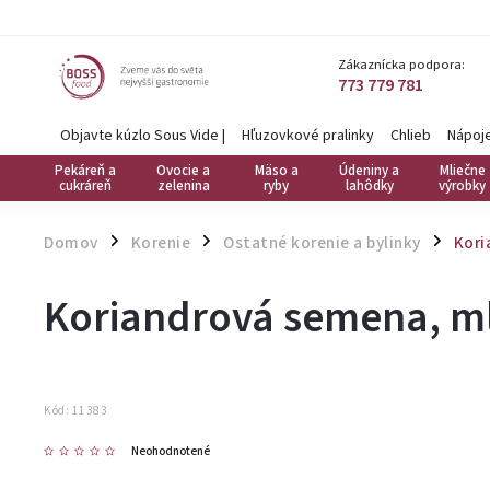
Zákaznícka podpora:
773 779 781
Objavte kúzlo Sous Vide
|
Hľuzovkové pralinky
Chlieb
Nápoj
Pekáreň a
Ovocie a
Mäso a
Údeniny a
Mliečne
cukráreň
zelenina
ryby
lahôdky
výrobky
Domov
Korenie
Ostatné korenie a bylinky
Kori
/
/
/
Koriandrová semena, ml
Kód:
11383
Neohodnotené