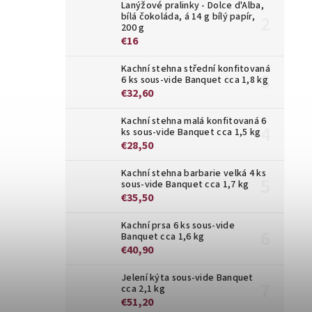
Lanýžové pralinky - Dolce d'Alba,
bílá čokoláda, á 14 g bílý papír,
200 g
€16
Kachní stehna střední konfitovaná
6 ks sous-vide Banquet cca 1,8 kg
€32,60
Kachní stehna malá konfitovaná 6
ks sous-vide Banquet cca 1,5 kg
€28,50
Kachní stehna barbarie velká 4 ks
sous-vide Banquet cca 1,7 kg
€35,50
Kachní prsa 6 ks sous-vide
Banquet cca 1,6 kg
€40,90
Jelení kýta sous-vide Banquet
cca 2,1 kg
€51,20