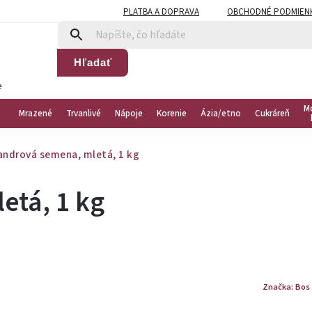
PLATBA A DOPRAVA
OBCHODNÉ PODMIEN
Hľadať
e
M
Mrazené
Trvanlivé
Nápoje
Korenie
Ázia/etno
Cukráreň
andrová semena, mletá, 1 kg
etá, 1 kg
Značka:
Bos