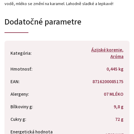
vodě, mléko se změní na karamel. Lahodně sladké a lepkavé!
Dodatočné parametre
Ázijské korenie,
Kategória
:
Aróma
Hmotnosť
:
0,445 kg
EAN
:
8716200085175
Alergeny
:
07 MLÉKO
Bílkoviny g
:
9,8 g
Cukry g
:
72 g
Energetická hodnota