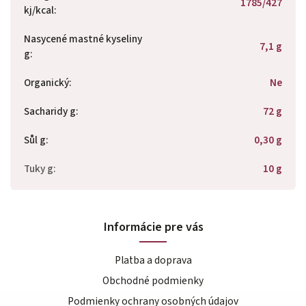
1785/427
kj/kcal
:
Nasycené mastné kyseliny
7,1 g
g
:
Organický
:
Ne
Sacharidy g
:
72 g
Sůl g
:
0,30 g
Tuky g
:
10 g
Informácie pre vás
Platba a doprava
Obchodné podmienky
Podmienky ochrany osobných údajov