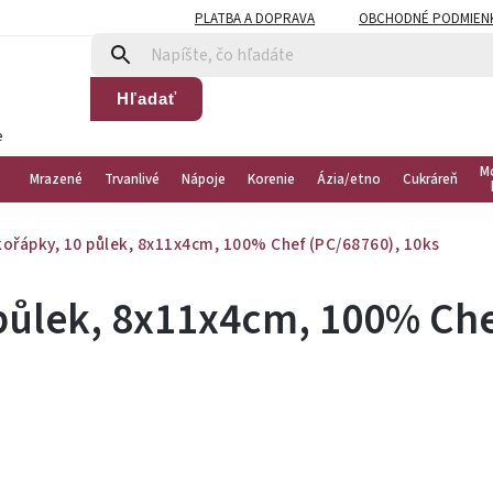
PLATBA A DOPRAVA
OBCHODNÉ PODMIEN
Hľadať
e
M
Mrazené
Trvanlivé
Nápoje
Korenie
Ázia/etno
Cukráreň
ořápky, 10 půlek, 8x11x4cm, 100% Chef (PC/68760), 10ks
půlek, 8x11x4cm, 100% Ch