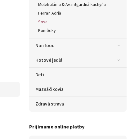
Molekulárna & Avantgardná kuchyňa
Ferran Adrià
Sosa
Pomôcky
Non food
Hotové jedlá
Deti
Maznáčikovia
Zdravá strava
Prijímame online platby