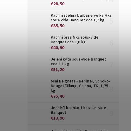
€28,50
Kachní stehna barbarie velká 4 ks
sous-vide Banquet cca 1,7 kg
€35,50
Kachní prsa 6 ks sous-vide
Banquet cca 1,6 kg
€40,90
Jelení kýta sous-vide Banquet
cca 2,1 kg
€51,20
Mini Beignets - Berliner, Schoko-
Nougatfüllung, Galana, TK, 1,75
kg
€75,40
Jehněčí kolínko 1 ks sous-vide
Banquet
€13,90