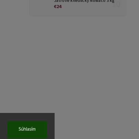
Játrové knedlíčky Nowaco 3 kg
€24
Súhlasím