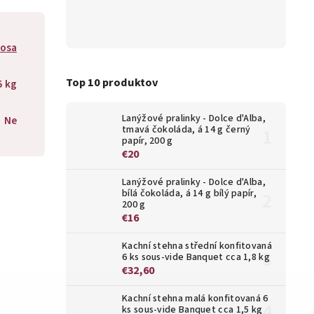
osa
Top 10 produktov
5 kg
Lanýžové pralinky - Dolce d'Alba,
Ne
tmavá čokoláda, á 14 g černý
papír, 200 g
€20
Lanýžové pralinky - Dolce d'Alba,
bílá čokoláda, á 14 g bílý papír,
200 g
€16
Kachní stehna střední konfitovaná
6 ks sous-vide Banquet cca 1,8 kg
€32,60
Kachní stehna malá konfitovaná 6
ks sous-vide Banquet cca 1,5 kg