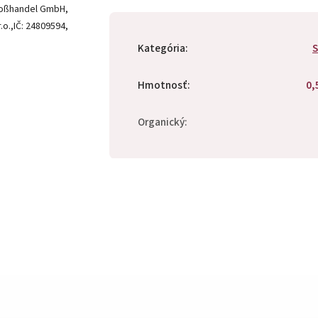
roßhandel GmbH,
.o.,IČ: 24809594,
Kategória
:
S
Hmotnosť
:
0,
Organický
: