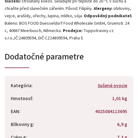
Složení:
strouhaný kokos. Skladujte při teplotě do 20 °C v suchu a
chraňte před slunečním zářením. Původ: Filipíny.
Alergeny:
obiloviny,
vejce, arašídy, ořechy, lupina, mléko, sója.
Odpovědný podnikatel:
Baleno: BOS FOOD Duesseldorf Food Wholesale GmbH, Gruenstr. 24
c, 40667 Meerbusch, Německo.
Prodejce:
Toppotraviny.cz
s.r.o.,IČ:24809594, DIČ:CZ24809594, Praha 5.
Dodatočné parametre
Kategória
:
Sušené ovocie
Hmotnosť
:
1,01 kg
EAN
:
4025084113695
Bílkoviny g
:
6,9 g
Cukry g
:
7,3 g