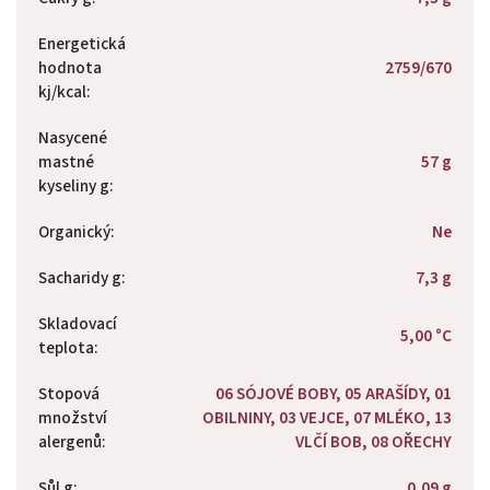
Energetická
hodnota
2759/670
kj/kcal
:
Nasycené
mastné
57 g
kyseliny g
:
Organický
:
Ne
Sacharidy g
:
7,3 g
Skladovací
5,00 °C
teplota
:
Stopová
06 SÓJOVÉ BOBY, 05 ARAŠÍDY, 01
množství
OBILNINY, 03 VEJCE, 07 MLÉKO, 13
alergenů
:
VLČÍ BOB, 08 OŘECHY
Sůl g
:
0,09 g