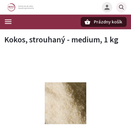
Prázdny košík
Hľadať
Kokos, strouhaný - medium, 1 kg