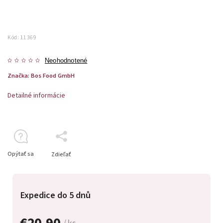
Kód:
11369
Neohodnotené
Značka:
Bos Food GmbH
Detailné informácie
Opýtať sa
Zdieľať
Expedice do 5 dnů
€20,90